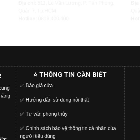
Địa chỉ:
511, Lê Văn Lương, P. Tân Phong,
Địa
Quận 7, Tp.HCM
Quậ
Hotline:
0818.400.400
Hot
⭐ THÔNG TIN CẦN BIẾT
R
✅
Báo giá cửa
 cung
 hàng
✅
Hướng dẫn sử dụng nội thất
✅
Tư vấn phong thủy
✅
Chính sách bảo vệ thông tin cá nhân của
người tiêu dùng