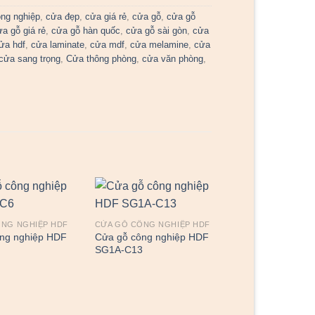
ng nghiệp
,
cửa đẹp
,
cửa giá rẻ
,
cửa gỗ
,
cửa gỗ
ửa gỗ giá rẻ
,
cửa gỗ hàn quốc
,
cửa gỗ sài gòn
,
cửa
ửa hdf
,
cửa laminate
,
cửa mdf
,
cửa melamine
,
cửa
cửa sang trọng
,
Cửa thông phòng
,
cửa văn phòng
,
ÔNG NGHIỆP HDF
CỬA GỖ CÔNG NGHIỆP HDF
ng nghiệp HDF
Cửa gỗ công nghiệp HDF
SG1A-C13
CỬA GỖ CÔNG NG