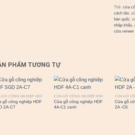
Thẻ:
cửa cô
cách tân
,
c
hàn quốc
,
c
nhập khẩu
,
cửa veneer
ẢN PHẨM TƯƠNG TỰ
 GỖ CÔNG NGHIỆP HDF
CỬA GỖ CÔNG NGHIỆP HDF
CỬA GỖ C
 gỗ công nghiệp HDF
Cửa gỗ công nghiệp HDF
Cửa gỗ cô
D 2A-C7
4A-C1 canh
2A -C6