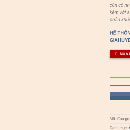
còn có n
kèm với s
phân khúc
HỆ THỐN
GIAHUYD
MUA 
Mã:
Cua-go
Danh mục: