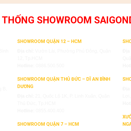
 THỐNG SHOWROOM SAIGON
SHOWROOM QUẬN 12 – HCM
SH
Bình
Địa chỉ:
Vườn Lài, Phường Phú Đông, Quận
Địa
12, Tp.HCM
Quậ
Hotline:
0886.500.500
Hot
SHOWROOM QUẬN THỦ ĐỨC – DĨ AN BÌNH
SH
DƯƠNG
 B,
Địa
Địa chỉ:
21, Quốc Lộ 1K, P. Linh Xuân, Quận
Lợi
Thủ Đức, Tp.HCM
Hot
Hotline:
0855.400.400
XƯỞ
SHOWROOM QUẬN 7 – HCM
NGA