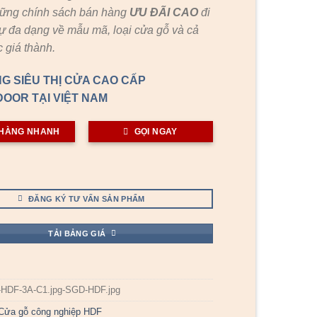
hững chính sách bán hàng
ƯU ĐÃI
CAO
đi
ự đa dạng về mẫu mã, loại cửa gỗ và cả
 giá thành.
G SIÊU THỊ CỬA CAO CẤP
OOR TẠI VIỆT NAM
HÀNG NHANH
GỌI NGAY
ĐĂNG KÝ TƯ VẤN SẢN PHẨM
TẢI BẢNG GIÁ
-HDF-3A-C1.jpg-SGD-HDF.jpg
Cửa gỗ công nghiệp HDF