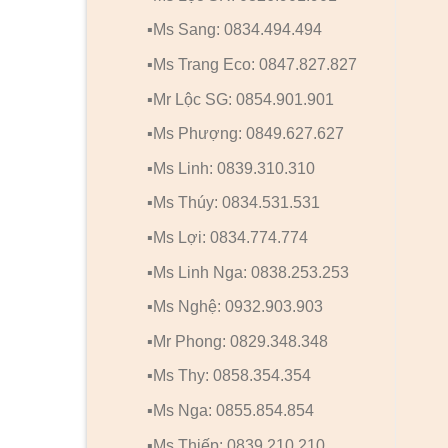
▪️Ms Sang: 0834.494.494
▪️Ms Trang Eco: 0847.827.827
▪️Mr Lộc SG: 0854.901.901
▪️Ms Phượng: 0849.627.627
▪️Ms Linh: 0839.310.310
▪️Ms Thúy: 0834.531.531
▪️Ms Lợi: 0834.774.774
▪️Ms Linh Nga: 0838.253.253
▪️Ms Nghệ: 0932.903.903
▪️Mr Phong: 0829.348.348
▪️Ms Thy: 0858.354.354
▪️Ms Nga: 0855.854.854
▪️Ms Thiếp: 0839.210.210