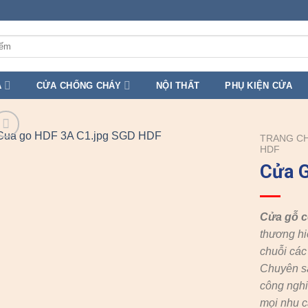
A
CỬA CHỐNG CHÁY
NỘI THẤT
PHỤ KIỆN CỬA
TRANG C
HDF
Cửa 
Cửa gỗ 
thương hi
chuỗi cá
Chuyên s
công nghi
mọi nhu c