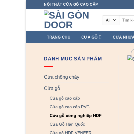
Skip
NỘI THẤT CỬA GỖ CAO CẤP
to
Tìm
content
kiếm:
TRANG CHỦ
CỬA GỖ
CỬA NHỰ
DANH MỤC SẢN PHẨM
Cửa chống cháy
Cửa gỗ
Cửa gỗ cao cấp
Cửa gỗ cao cấp PVC
Cửa gỗ công nghiệp HDF
Cửa Gỗ Hàn Quốc
Cửa gỗ HDF VENEER