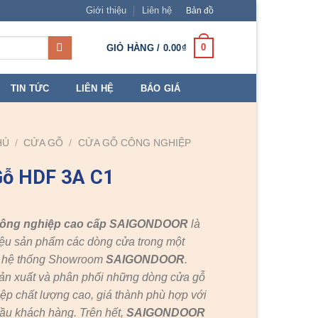
Giới thiệu
Liên hệ
Bản đồ
0
GIỎ HÀNG /
0.00
₫
TIN TỨC
LIÊN HỆ
BÁO GIÁ
HỦ
/
CỬA GỖ
/
CỬA GỖ CÔNG NGHIỆP
Gỗ HDF 3A C1
công nghiệp cao cấp SAIGONDOOR
là
ệu sản phẩm các dòng cửa trong một
c hệ thống Showroom
SAIGONDOOR
.
ản xuất và phân phối những dòng cửa gỗ
ệp chất lượng cao, giá thành phù hợp với
ầu khách hàng. Trên hết,
SAIGONDOOR