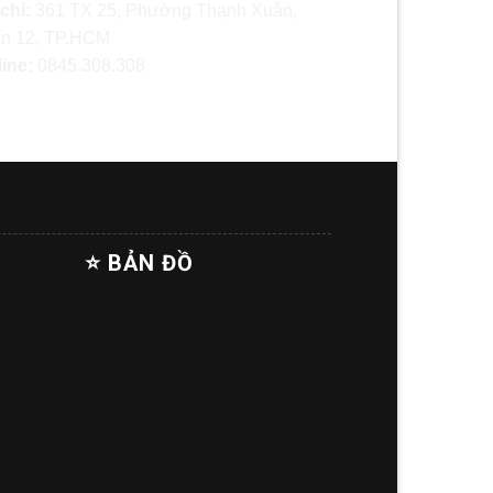
 chỉ:
361 TX 25, Phường Thạnh Xuân,
n 12, TP.HCM
line:
0845.308.308
⭐ BẢN ĐỒ