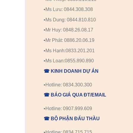
▪️Ms Lưu: 0844.308.308
▪️Ms Dung: 0844.810.810
▪️Mr Huy: 0848.26.08.17
▪️Mr Phát: 0886.20.06.19
▪️Ms Hạnh:0833.201.201
▪️Ms Loan:0855.890.890
☎ KINH DOANH DỰ ÁN
▪️Hotline: 0834.300.300
☎ BÁO GIÁ QUA ĐT/EMAIL
▪️Hotline: 0907.999.609
☎ BỘ PHẬN ĐẤU THẦU
▪️Hotline: 0834.715.715