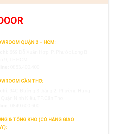
DOOR
OWROOM QUẬN 2 – HCM:
 chỉ:
669 Đỗ Xuân Hợp, P. Phước Long B,
n 9, TP.HCM
line:
0853.400.400
OWROOM CẦN THƠ:
 chỉ:
94C Đường 3 tháng 2, Phường Hưng
, Quận Ninh Kiều, TP.Cần Thơ
line:
0849.600.600
NG & TỔNG KHO (CÓ HÀNG GIAO
Y):