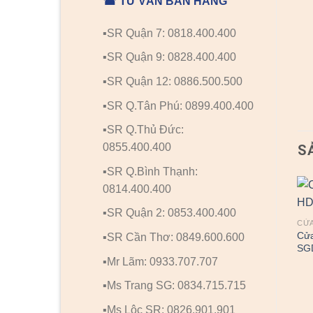
☎ TƯ VẤN BÁN HÀNG
▪️SR Quận 7: 0818.400.400
▪️SR Quận 9: 0828.400.400
▪️SR Quận 12: 0886.500.500
▪️SR Q.Tân Phú: 0899.400.400
▪️SR Q.Thủ Đức:
0855.400.400
S
▪️SR Q.Bình Thạnh:
0814.400.400
▪️SR Quận 2: 0853.400.400
CỬA
Cửa
▪️SR Cần Thơ: 0849.600.600
SG
▪️Mr Lãm: 0933.707.707
▪️Ms Trang SG: 0834.715.715
▪️Ms Lộc SR: 0826.901.901