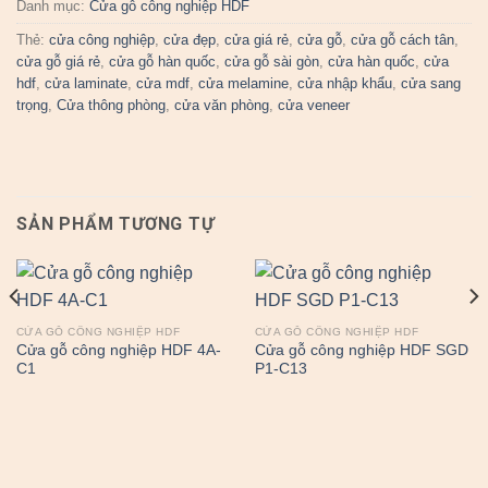
Danh mục:
Cửa gỗ công nghiệp HDF
Thẻ:
cửa công nghiệp
,
cửa đẹp
,
cửa giá rẻ
,
cửa gỗ
,
cửa gỗ cách tân
,
cửa gỗ giá rẻ
,
cửa gỗ hàn quốc
,
cửa gỗ sài gòn
,
cửa hàn quốc
,
cửa
hdf
,
cửa laminate
,
cửa mdf
,
cửa melamine
,
cửa nhập khẩu
,
cửa sang
trọng
,
Cửa thông phòng
,
cửa văn phòng
,
cửa veneer
SẢN PHẨM TƯƠNG TỰ
CỬA GỖ CÔNG NGHIỆP HDF
CỬA GỖ CÔNG NGHIỆP HDF
Cửa gỗ công nghiệp HDF 4A-
Cửa gỗ công nghiệp HDF SGD
C1
P1-C13