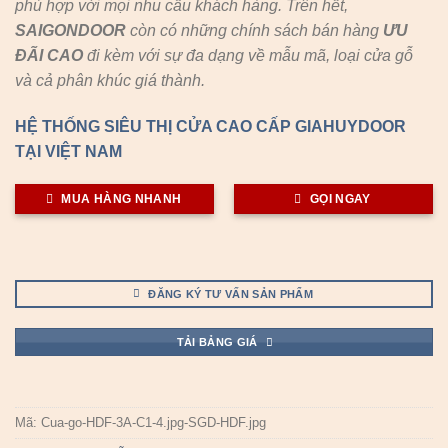
phù hợp với mọi nhu cầu khách hàng. Trên hết,
SAIGONDOOR
còn có những chính sách bán hàng
ƯU
ĐÃI
CAO
đi kèm với sự đa dạng về mẫu mã, loại cửa gỗ
và cả phân khúc giá thành.
HỆ THỐNG SIÊU THỊ CỬA CAO CẤP GIAHUYDOOR
TẠI VIỆT NAM
MUA HÀNG NHANH
GỌI NGAY
ĐĂNG KÝ TƯ VẤN SẢN PHẨM
TẢI BẢNG GIÁ
Mã:
Cua-go-HDF-3A-C1-4.jpg-SGD-HDF.jpg