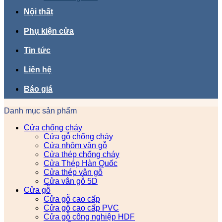
Nội thất
Phụ kiện cửa
Tin tức
Liên hệ
Báo giá
Danh mục sản phẩm
Cửa chống cháy
Cửa gỗ chống cháy
Cửa nhôm vân gỗ
Cửa thép chống cháy
Cửa Thép Hàn Quốc
Cửa thép vân gỗ
Cửa vân gỗ 5D
Cửa gỗ
Cửa gỗ cao cấp
Cửa gỗ cao cấp PVC
Cửa gỗ công nghiệp HDF