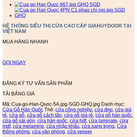
HỆ THỐNG SIÊU THỊ CỬA CAO CẤP GIAHUYDOOR TẠI
VIỆT NAM
MUA HÀNG NHANH
GỌI NGAY
ĐĂNG KÝ TƯ VẤN SẢN PHẨM
TẢI BẢNG GIÁ
Mã:
Cua-go-Han-Quoc-5A.jpg-SGD-GHQ.jpg
Danh mục:
Cửa Gỗ Hàn Quốc
Thẻ:
cửa công nghiệp
,
cửa đẹp
,
cửa giá
rẻ
,
cửa gỗ
,
cửa gỗ cách tân
,
cửa gỗ giá rẻ
,
cửa gỗ hàn quốc
,
cửa gỗ sài gòn
,
cửa hàn quốc
,
cửa hdf
,
cửa laminate
,
cửa
mdf
,
cửa melamine
,
cửa nhập khẩu
,
cửa sang trọng
,
Cửa
thông phòng
,
cửa văn phòng
,
cửa veneer