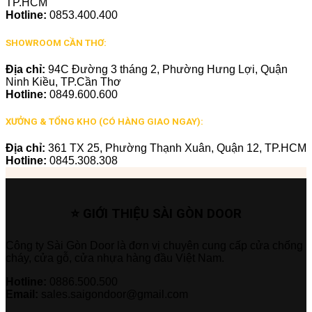
TP.HCM
Hotline:
0853.400.400
SHOWROOM CẦN THƠ:
Địa chỉ:
94C Đường 3 tháng 2, Phường Hưng Lợi, Quận
Ninh Kiều, TP.Cần Thơ
Hotline:
0849.600.600
XƯỞNG & TỔNG KHO (CÓ HÀNG GIAO NGAY):
Địa chỉ:
361 TX 25, Phường Thạnh Xuân, Quận 12, TP.HCM
Hotline:
0845.308.308
⭐ GIỚI THIỆU SÀI GÒN DOOR
Công ty Sài Gòn Door là đơn vị chuyên cung cấp cửa chống
cháy, cửa gỗ, cửa nhựa hàng đầu Việt Nam.
Hotline:
0886.500.500
Email:
sales.saigondoor@gmail.com