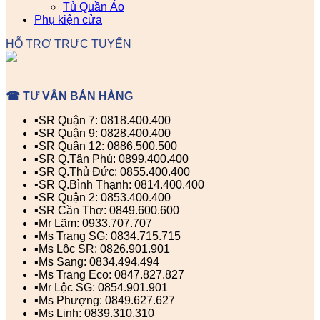
Tủ Quần Áo
Phụ kiện cửa
HỖ TRỢ TRỰC TUYẾN
☎ TƯ VẤN BÁN HÀNG
▪️SR Quận 7: 0818.400.400
▪️SR Quận 9: 0828.400.400
▪️SR Quận 12: 0886.500.500
▪️SR Q.Tân Phú: 0899.400.400
▪️SR Q.Thủ Đức: 0855.400.400
▪️SR Q.Bình Thạnh: 0814.400.400
▪️SR Quận 2: 0853.400.400
▪️SR Cần Thơ: 0849.600.600
▪️Mr Lãm: 0933.707.707
▪️Ms Trang SG: 0834.715.715
▪️Ms Lộc SR: 0826.901.901
▪️Ms Sang: 0834.494.494
▪️Ms Trang Eco: 0847.827.827
▪️Mr Lộc SG: 0854.901.901
▪️Ms Phượng: 0849.627.627
▪️Ms Linh: 0839.310.310