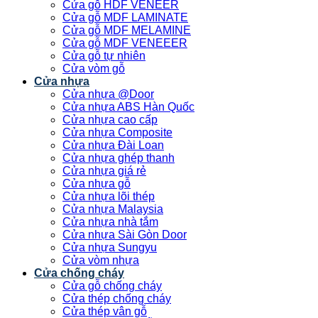
Cửa gỗ HDF VENEER
Cửa gỗ MDF LAMINATE
Cửa gỗ MDF MELAMINE
Cửa gỗ MDF VENEEER
Cửa gỗ tự nhiên
Cửa vòm gỗ
Cửa nhựa
Cửa nhựa @Door
Cửa nhựa ABS Hàn Quốc
Cửa nhựa cao cấp
Cửa nhựa Composite
Cửa nhựa Đài Loan
Cửa nhựa ghép thanh
Cửa nhựa giá rẻ
Cửa nhựa gỗ
Cửa nhựa lõi thép
Cửa nhựa Malaysia
Cửa nhựa nhà tắm
Cửa nhựa Sài Gòn Door
Cửa nhựa Sungyu
Cửa vòm nhựa
Cửa chống cháy
Cửa gỗ chống cháy
Cửa thép chống cháy
Cửa thép vân gỗ