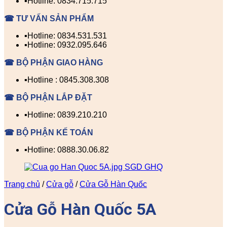
▪️Hotline: 0834.715.715
☎ TƯ VẤN SẢN PHẨM
▪️Hotline: 0834.531.531
▪️Hotline: 0932.095.646
☎ BỘ PHẬN GIAO HÀNG
▪️Hotline : 0845.308.308
☎ BỘ PHẬN LẮP ĐẶT
▪️Hotline: 0839.210.210
☎ BỘ PHẬN KẾ TOÁN
▪️Hotline: 0888.30.06.82
Trang chủ
/
Cửa gỗ
/
Cửa Gỗ Hàn Quốc
Cửa Gỗ Hàn Quốc 5A