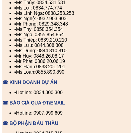
▪️Ms Thúy: 0834.531.531
▪️Ms Lợi: 0834.774.774
▪️Ms Linh Nga: 0838.253.253
▪️Ms Nghệ: 0932.903.903
▪️Mr Phong: 0829.348.348
▪️Ms Thy: 0858.354.354
▪️Ms Nga: 0855.854.854
▪️Ms Thiếp: 0839.210.210
▪️Ms Lưu: 0844.308.308
▪️Ms Dung: 0844.810.810
▪️Mr Huy: 0848.26.08.17
▪️Mr Phát: 0886.20.06.19
▪️Ms Hạnh:0833.201.201
▪️Ms Loan:0855.890.890
☎ KINH DOANH DỰ ÁN
▪️Hotline: 0834.300.300
☎ BÁO GIÁ QUA ĐT/EMAIL
▪️Hotline: 0907.999.609
☎ BỘ PHẬN ĐẤU THẦU