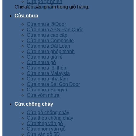
Cửa gỗ tự nhiên
Chưa có sản phẩm trong giỏ hàng.
Cửa vòm gỗ
Cửa nhựa
Cửa nhựa @Door
Cửa nhựa ABS Hàn Quốc
Cửa nhựa cao cấp
Cửa nhựa Composite
Cửa nhựa Đài Loan
Cửa nhựa ghép thanh
Cửa nhựa giá rẻ
Cửa nhựa gỗ
Cửa nhựa lõi thép
Cửa nhựa Malaysia
Cửa nhựa nhà tắm
Cửa nhựa Sài Gòn Door
Cửa nhựa Sungyu
Cửa vòm nhựa
Cửa chống cháy
Cửa gỗ chống cháy
Cửa thép chống cháy
Cửa thép vân gỗ
Cửa nhôm vân gỗ
Cửa vân gỗ 5D