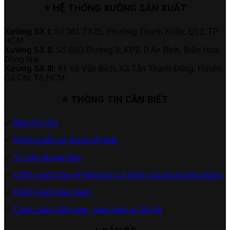
⭐ HỆ THỐNG XƯỞNG SẢN XUẤT
Xưởng SX I:
Số 361 TX25, Phường Thạnh Xuân, Q12, TP.
HCM.
Xưởng SX II:
Số 60/3 Đường 9, KP2, P.An Bình, Biên Hòa,
Đồng Nai.
Xưởng SX III:
81 Võ Văn Bích, Xã Tân Thạnh Đông, Huyện
Củ Chi, Tp.HCM.
⭐ THÔNG TIN CẦN BIẾT
✅
Báo giá cửa
✅
Hướng dẫn sử dụng nội thất
✅
Tư vấn phong thủy
✅
Chính sách bảo vệ thông tin cá nhân của người tiêu dùng
✅
Chính sách bảo hành
✅
Chính sách đặt hàng, giao hàng & đổi trả