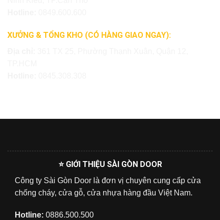
Ninh Kiều, TP.Cần Thơ
Hotline:
0849.600.600
XƯỞNG & TỔNG KHO (CÓ HÀNG GIAO NGAY):
Địa chỉ:
361 TX 25, Phường Thạnh Xuân, Quận 12,
TP.HCM
Hotline:
0845.308.308
⭐ GIỚI THIỆU SÀI GÒN DOOR
Công ty Sài Gòn Door là đơn vị chuyên cung cấp cửa
chống cháy, cửa gỗ, cửa nhựa hàng đầu Việt Nam.
Hotline:
0886.500.500