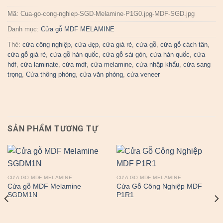
Mã:
Cua-go-cong-nghiep-SGD-Melamine-P1G0.jpg-MDF-SGD.jpg
Danh mục:
Cửa gỗ MDF MELAMINE
Thẻ:
cửa công nghiệp
,
cửa đẹp
,
cửa giá rẻ
,
cửa gỗ
,
cửa gỗ cách tân
,
cửa gỗ giá rẻ
,
cửa gỗ hàn quốc
,
cửa gỗ sài gòn
,
cửa hàn quốc
,
cửa
hdf
,
cửa laminate
,
cửa mdf
,
cửa melamine
,
cửa nhập khẩu
,
cửa sang
trọng
,
Cửa thông phòng
,
cửa văn phòng
,
cửa veneer
SẢN PHẨM TƯƠNG TỰ
CỬA GỖ MDF MELAMINE
CỬA GỖ MDF MELAMINE
Cửa gỗ MDF Melamine
Cửa Gỗ Công Nghiệp MDF
SGDM1N
P1R1