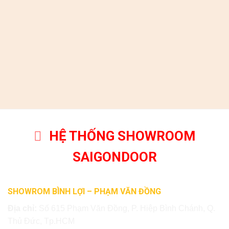
HỆ THỐNG SHOWROOM
SAIGONDOOR
SHOWROM BÌNH LỢI – PHẠM VĂN ĐỒNG
Địa chỉ:
Số 615 Phạm Văn Đồng, P. Hiệp Bình Chánh, Q.
Thủ Đức, Tp.HCM