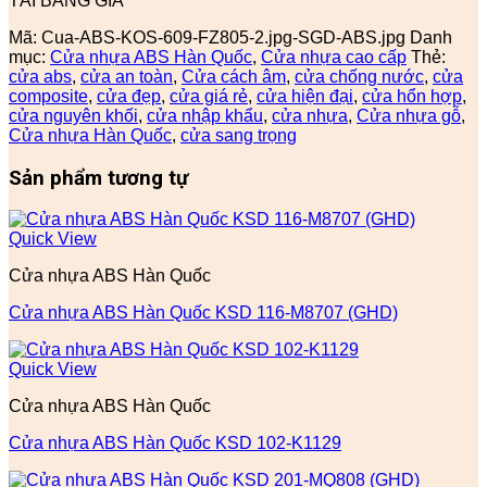
TẢI BẢNG GIÁ
Mã:
Cua-ABS-KOS-609-FZ805-2.jpg-SGD-ABS.jpg
Danh
mục:
Cửa nhựa ABS Hàn Quốc
,
Cửa nhựa cao cấp
Thẻ:
cửa abs
,
cửa an toàn
,
Cửa cách âm
,
cửa chống nước
,
cửa
composite
,
cửa đẹp
,
cửa giá rẻ
,
cửa hiện đại
,
cửa hổn hợp
,
cửa nguyên khối
,
cửa nhập khẩu
,
cửa nhựa
,
Cửa nhựa gỗ
,
Cửa nhựa Hàn Quốc
,
cửa sang trọng
Sản phẩm tương tự
Quick View
Cửa nhựa ABS Hàn Quốc
Cửa nhựa ABS Hàn Quốc KSD 116-M8707 (GHD)
Quick View
Cửa nhựa ABS Hàn Quốc
Cửa nhựa ABS Hàn Quốc KSD 102-K1129