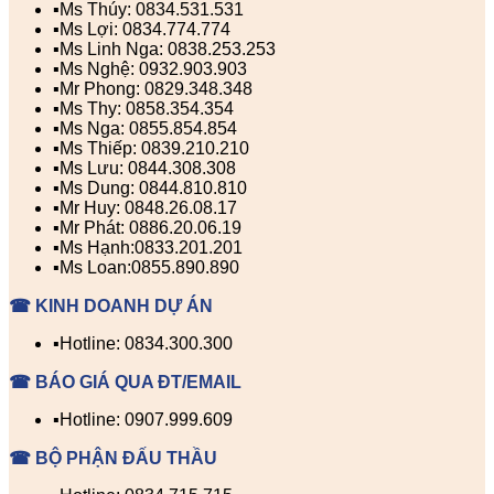
▪️Ms Thúy: 0834.531.531
▪️Ms Lợi: 0834.774.774
▪️Ms Linh Nga: 0838.253.253
▪️Ms Nghệ: 0932.903.903
▪️Mr Phong: 0829.348.348
▪️Ms Thy: 0858.354.354
▪️Ms Nga: 0855.854.854
▪️Ms Thiếp: 0839.210.210
▪️Ms Lưu: 0844.308.308
▪️Ms Dung: 0844.810.810
▪️Mr Huy: 0848.26.08.17
▪️Mr Phát: 0886.20.06.19
▪️Ms Hạnh:0833.201.201
▪️Ms Loan:0855.890.890
☎ KINH DOANH DỰ ÁN
▪️Hotline: 0834.300.300
☎ BÁO GIÁ QUA ĐT/EMAIL
▪️Hotline: 0907.999.609
☎ BỘ PHẬN ĐẤU THẦU