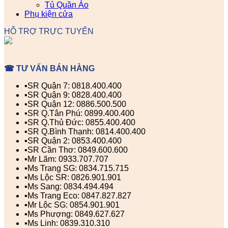
Tủ Quần Áo
Phụ kiện cửa
HỖ TRỢ TRỰC TUYẾN
☎ TƯ VẤN BÁN HÀNG
▪️SR Quận 7: 0818.400.400
▪️SR Quận 9: 0828.400.400
▪️SR Quận 12: 0886.500.500
▪️SR Q.Tân Phú: 0899.400.400
▪️SR Q.Thủ Đức: 0855.400.400
▪️SR Q.Bình Thạnh: 0814.400.400
▪️SR Quận 2: 0853.400.400
▪️SR Cần Thơ: 0849.600.600
▪️Mr Lãm: 0933.707.707
▪️Ms Trang SG: 0834.715.715
▪️Ms Lộc SR: 0826.901.901
▪️Ms Sang: 0834.494.494
▪️Ms Trang Eco: 0847.827.827
▪️Mr Lộc SG: 0854.901.901
▪️Ms Phượng: 0849.627.627
▪️Ms Linh: 0839.310.310