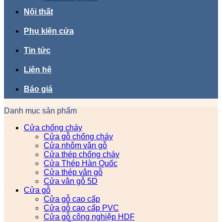
Nội thất
Phụ kiện cửa
Tin tức
Liên hệ
Báo giá
Danh mục sản phẩm
Cửa chống cháy
Cửa gỗ chống cháy
Cửa nhôm vân gỗ
Cửa thép chống cháy
Cửa Thép Hàn Quốc
Cửa thép vân gỗ
Cửa vân gỗ 5D
Cửa gỗ
Cửa gỗ cao cấp
Cửa gỗ cao cấp PVC
Cửa gỗ công nghiệp HDF