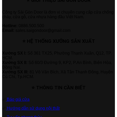
⭐ GIỚI THIỆU SÀI GÒN DOOR
Công ty Sài Gòn Door là đơn vị chuyên cung cấp cửa chống
cháy, cửa gỗ, cửa nhựa hàng đầu Việt Nam.
Hotline:
0886.500.500
Email:
sales.saigondoor@gmail.com
⭐ HỆ THỐNG XƯỞNG SẢN XUẤT
Xưởng SX I:
Số 361 TX25, Phường Thạnh Xuân, Q12, TP.
HCM.
Xưởng SX II:
Số 60/3 Đường 9, KP2, P.An Bình, Biên Hòa,
Đồng Nai.
Xưởng SX III:
81 Võ Văn Bích, Xã Tân Thạnh Đông, Huyện
Củ Chi, Tp.HCM.
⭐ THÔNG TIN CẦN BIẾT
✅
Báo giá cửa
✅
Hướng dẫn sử dụng nội thất