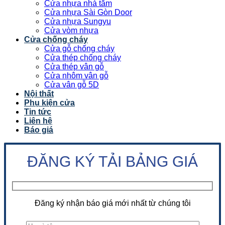
Cửa nhựa nhà tắm
Cửa nhựa Sài Gòn Door
Cửa nhựa Sungyu
Cửa vòm nhựa
Cửa chống cháy
Cửa gỗ chống cháy
Cửa thép chống cháy
Cửa thép vân gỗ
Cửa nhôm vân gỗ
Cửa vân gỗ 5D
Nội thất
Phụ kiện cửa
Tin tức
Liên hệ
Báo giá
ĐĂNG KÝ TẢI BẢNG GIÁ
Đăng ký nhận báo giá mới nhất từ chúng tôi