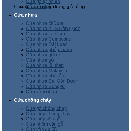
Cửa gỗ tự nhiên
Chưa có sản phẩm trong giỏ hàng.
Cửa vòm gỗ
Cửa nhựa
Cửa nhựa @Door
Cửa nhựa ABS Hàn Quốc
Cửa nhựa cao cấp
Cửa nhựa Composite
Cửa nhựa Đài Loan
Cửa nhựa ghép thanh
Cửa nhựa giá rẻ
Cửa nhựa gỗ
Cửa nhựa lõi thép
Cửa nhựa Malaysia
Cửa nhựa nhà tắm
Cửa nhựa Sài Gòn Door
Cửa nhựa Sungyu
Cửa vòm nhựa
Cửa chống cháy
Cửa gỗ chống cháy
Cửa thép chống cháy
Cửa thép vân gỗ
Cửa nhôm vân gỗ
Cửa vân gỗ 5D