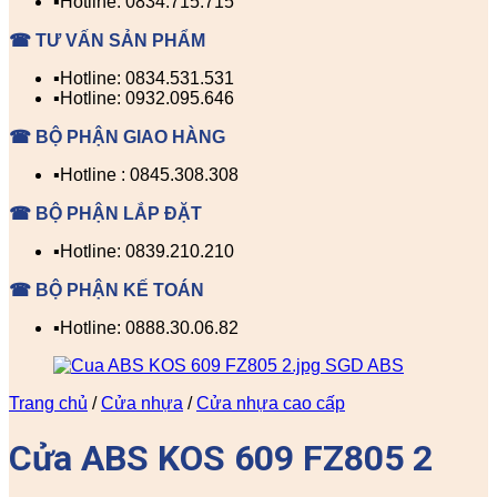
▪️Hotline: 0834.715.715
☎ TƯ VẤN SẢN PHẨM
▪️Hotline: 0834.531.531
▪️Hotline: 0932.095.646
☎ BỘ PHẬN GIAO HÀNG
▪️Hotline : 0845.308.308
☎ BỘ PHẬN LẮP ĐẶT
▪️Hotline: 0839.210.210
☎ BỘ PHẬN KẾ TOÁN
▪️Hotline: 0888.30.06.82
Trang chủ
/
Cửa nhựa
/
Cửa nhựa cao cấp
Cửa ABS KOS 609 FZ805 2