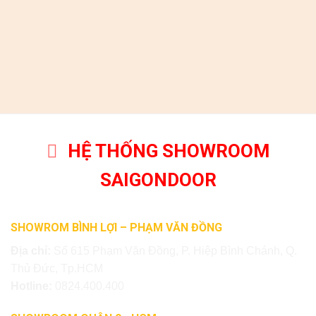
HỆ THỐNG SHOWROOM
SAIGONDOOR
SHOWROM BÌNH LỢI – PHẠM VĂN ĐỒNG
Địa chỉ:
Số 615 Phạm Văn Đồng, P. Hiệp Bình Chánh, Q.
Thủ Đức, Tp.HCM
Hotline:
0824.400.400