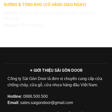
XƯỞNG & TỔNG KHO (CÓ HÀNG GIAO NGAY):
Địa chỉ:
361 TX 25, Phường Thạnh Xuân, Quận 12,
TP.HCM
Hotline:
0845.308.308
⭐ GIỚI THIỆU SÀI GÒN DOOR
Công ty Sài Gòn Door là đơn vị chuyên cung cấp cửa
chống cháy, cửa gỗ, cửa nhựa hàng đầu Việt Nam.
Hotline:
0886.500.500
Email:
sales.saigondoor@gmail.com