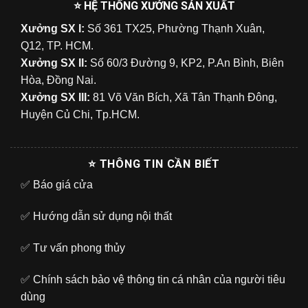
⭐ HỆ THỐNG XƯỞNG SẢN XUẤT
Xưởng SX I:
Số 361 TX25, Phường Thạnh Xuân,
Q12, TP. HCM.
Xưởng SX II:
Số 60/3 Đường 9, KP2, P.An Bình, Biên
Hòa, Đồng Nai.
Xưởng SX III:
81 Võ Văn Bích, Xã Tân Thạnh Đông,
Huyện Củ Chi, Tp.HCM.
⭐ THÔNG TIN CẦN BIẾT
✅
Báo giá cửa
✅
Hướng dẫn sử dụng nội thất
✅
Tư vấn phong thủy
✅
Chính sách bảo vệ thông tin cá nhân của người tiêu
dùng