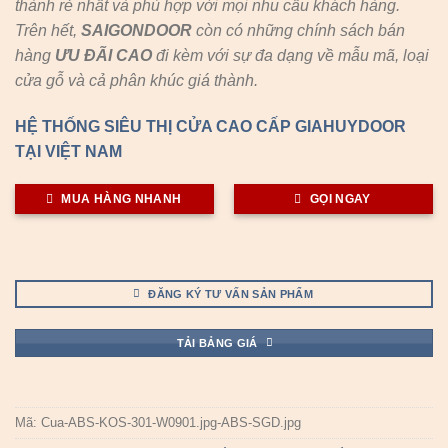
thành rẻ nhất và phù hợp với mọi nhu cầu khách hàng.
Trên hết,
SAIGONDOOR
còn có những chính sách bán
hàng
ƯU ĐÃI
CAO
đi kèm với sự đa dạng về mẫu mã, loại
cửa gỗ và cả phân khúc giá thành.
HỆ THỐNG SIÊU THỊ CỬA CAO CẤP GIAHUYDOOR
TẠI VIỆT NAM
MUA HÀNG NHANH
GỌI NGAY
ĐĂNG KÝ TƯ VẤN SẢN PHẨM
TẢI BẢNG GIÁ
Mã:
Cua-ABS-KOS-301-W0901.jpg-ABS-SGD.jpg