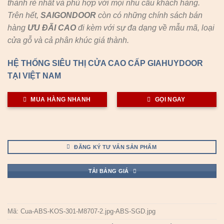
thành rẻ nhất và phù hợp với mọi nhu cầu khách hàng.
Trên hết,
SAIGONDOOR
còn có những chính sách bán
hàng
ƯU ĐÃI
CAO
đi kèm với sự đa dạng về mẫu mã, loại
cửa gỗ và cả phân khúc giá thành.
HỆ THỐNG SIÊU THỊ CỬA CAO CẤP GIAHUYDOOR
TẠI VIỆT NAM
MUA HÀNG NHANH
GỌI NGAY
ĐĂNG KÝ TƯ VẤN SẢN PHẨM
TẢI BẢNG GIÁ
Mã:
Cua-ABS-KOS-301-M8707-2.jpg-ABS-SGD.jpg