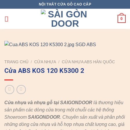
Skip
NỘI THẤT CỬA GỖ CAO CẤP
X
to
content
0
TRANG CHỦ
/
CỬA NHỰA
/
CỬA NHỰA ABS HÀN QUỐC
Cửa ABS KOS 120 K5300 2
Cửa nhựa và nhựa gỗ tại SAIGONDOOR
là thương hiệu
sản phẩm các dòng cửa trong một chuỗi các hệ thống
Showroom
SAIGONDOOR
. Chuyên sản xuất và phân phối
những dòng cửa nhựa và hỗ hợp nhựa chất lượng cao, giá