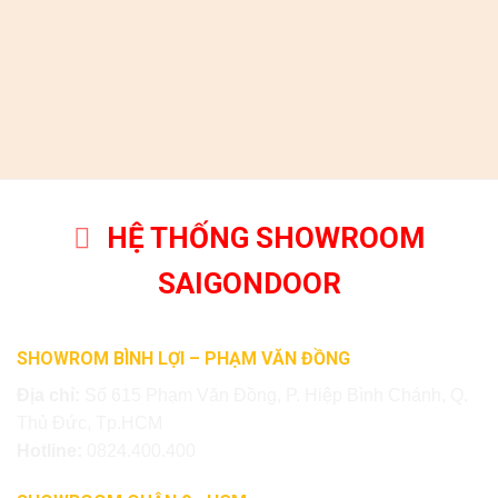
HỆ THỐNG SHOWROOM
SAIGONDOOR
SHOWROM BÌNH LỢI – PHẠM VĂN ĐỒNG
Địa chỉ:
Số 615 Phạm Văn Đồng, P. Hiệp Bình Chánh, Q.
Thủ Đức, Tp.HCM
Hotline:
0824.400.400