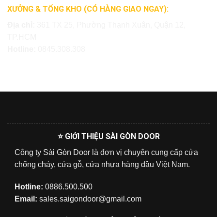
XƯỞNG & TỔNG KHO (CÓ HÀNG GIAO NGAY):
Địa chỉ:
361 TX 25, Phường Thạnh Xuân, Quận 12,
TP.HCM
Hotline:
0845.308.308
⭐ GIỚI THIỆU SÀI GÒN DOOR
Công ty Sài Gòn Door là đơn vị chuyên cung cấp cửa
chống cháy, cửa gỗ, cửa nhựa hàng đầu Việt Nam.
Hotline:
0886.500.500
Email:
sales.saigondoor@gmail.com