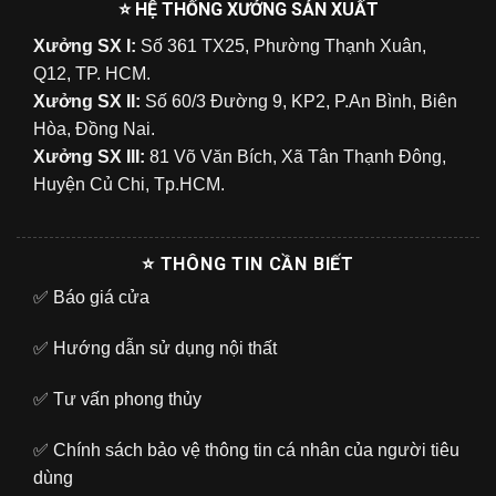
⭐ HỆ THỐNG XƯỞNG SẢN XUẤT
Xưởng SX I:
Số 361 TX25, Phường Thạnh Xuân,
Q12, TP. HCM.
Xưởng SX II:
Số 60/3 Đường 9, KP2, P.An Bình, Biên
Hòa, Đồng Nai.
Xưởng SX III:
81 Võ Văn Bích, Xã Tân Thạnh Đông,
Huyện Củ Chi, Tp.HCM.
⭐ THÔNG TIN CẦN BIẾT
✅
Báo giá cửa
✅
Hướng dẫn sử dụng nội thất
✅
Tư vấn phong thủy
✅
Chính sách bảo vệ thông tin cá nhân của người tiêu
dùng