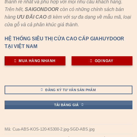
thành rẻ nhất và phù hợp với mọi nhu cầu khách hàng.
Trên hết,
SAIGONDOOR
còn có những chính sách bán
hàng
ƯU ĐÃI
CAO
đi kèm với sự đa dạng về mẫu mã, loại
cửa gỗ và cả phân khúc giá thành.
HỆ THỐNG SIÊU THỊ CỬA CAO CẤP GIAHUYDOOR
TẠI VIỆT NAM
MUA HÀNG NHANH
GỌI NGAY
ĐĂNG KÝ TƯ VẤN SẢN PHẨM
TẢI BẢNG GIÁ
Mã:
Cua-ABS-KOS-120-K5300-2.jpg-SGD-ABS.jpg