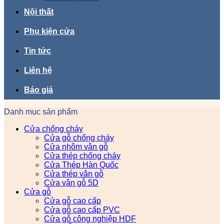
Nội thất
Phụ kiện cửa
Tin tức
Liên hệ
Báo giá
Danh mục sản phẩm
Cửa chống cháy
Cửa gỗ chống cháy
Cửa nhôm vân gỗ
Cửa thép chống cháy
Cửa Thép Hàn Quốc
Cửa thép vân gỗ
Cửa vân gỗ 5D
Cửa gỗ
Cửa gỗ cao cấp
Cửa gỗ cao cấp PVC
Cửa gỗ công nghiệp HDF