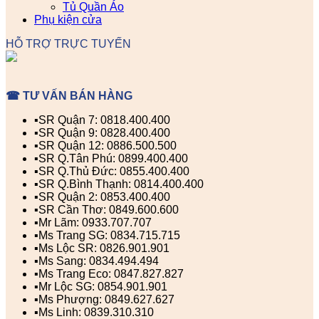
Tủ Quần Áo
Phụ kiện cửa
HỖ TRỢ TRỰC TUYẾN
☎ TƯ VẤN BÁN HÀNG
▪️SR Quận 7: 0818.400.400
▪️SR Quận 9: 0828.400.400
▪️SR Quận 12: 0886.500.500
▪️SR Q.Tân Phú: 0899.400.400
▪️SR Q.Thủ Đức: 0855.400.400
▪️SR Q.Bình Thạnh: 0814.400.400
▪️SR Quận 2: 0853.400.400
▪️SR Cần Thơ: 0849.600.600
▪️Mr Lãm: 0933.707.707
▪️Ms Trang SG: 0834.715.715
▪️Ms Lộc SR: 0826.901.901
▪️Ms Sang: 0834.494.494
▪️Ms Trang Eco: 0847.827.827
▪️Mr Lộc SG: 0854.901.901
▪️Ms Phượng: 0849.627.627
▪️Ms Linh: 0839.310.310