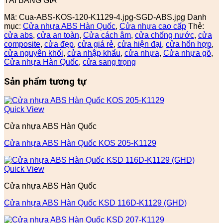
TẢI BẢNG GIÁ
Mã:
Cua-ABS-KOS-120-K1129-4.jpg-SGD-ABS.jpg
Danh
mục:
Cửa nhựa ABS Hàn Quốc
,
Cửa nhựa cao cấp
Thẻ:
cửa abs
,
cửa an toàn
,
Cửa cách âm
,
cửa chống nước
,
cửa
composite
,
cửa đẹp
,
cửa giá rẻ
,
cửa hiện đại
,
cửa hổn hợp
,
cửa nguyên khối
,
cửa nhập khẩu
,
cửa nhựa
,
Cửa nhựa gỗ
,
Cửa nhựa Hàn Quốc
,
cửa sang trọng
Sản phẩm tương tự
Quick View
Cửa nhựa ABS Hàn Quốc
Cửa nhựa ABS Hàn Quốc KOS 205-K1129
Quick View
Cửa nhựa ABS Hàn Quốc
Cửa nhựa ABS Hàn Quốc KSD 116D-K1129 (GHD)