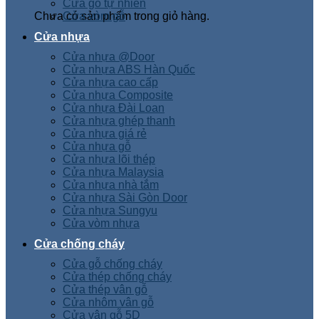
Cửa gỗ tự nhiên
Chưa có sản phẩm trong giỏ hàng.
Cửa vòm gỗ
Cửa nhựa
Cửa nhựa @Door
Cửa nhựa ABS Hàn Quốc
Cửa nhựa cao cấp
Cửa nhựa Composite
Cửa nhựa Đài Loan
Cửa nhựa ghép thanh
Cửa nhựa giá rẻ
Cửa nhựa gỗ
Cửa nhựa lõi thép
Cửa nhựa Malaysia
Cửa nhựa nhà tắm
Cửa nhựa Sài Gòn Door
Cửa nhựa Sungyu
Cửa vòm nhựa
Cửa chống cháy
Cửa gỗ chống cháy
Cửa thép chống cháy
Cửa thép vân gỗ
Cửa nhôm vân gỗ
Cửa vân gỗ 5D