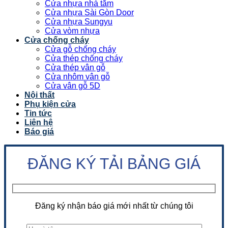
Cửa nhựa nhà tắm
Cửa nhựa Sài Gòn Door
Cửa nhựa Sungyu
Cửa vòm nhựa
Cửa chống cháy
Cửa gỗ chống cháy
Cửa thép chống cháy
Cửa thép vân gỗ
Cửa nhôm vân gỗ
Cửa vân gỗ 5D
Nội thất
Phụ kiện cửa
Tin tức
Liên hệ
Báo giá
ĐĂNG KÝ TẢI BẢNG GIÁ
Đăng ký nhận báo giá mới nhất từ chúng tôi