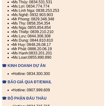
▪️Ms Thúy: 0834.531.531
▪️Ms Lợi: 0834.774.774
▪️Ms Linh Nga: 0838.253.253
▪️Ms Nghệ: 0932.903.903
▪️Mr Phong: 0829.348.348
▪️Ms Thy: 0858.354.354
▪️Ms Nga: 0855.854.854
▪️Ms Thiếp: 0839.210.210
▪️Ms Lưu: 0844.308.308
▪️Ms Dung: 0844.810.810
▪️Mr Huy: 0848.26.08.17
▪️Mr Phát: 0886.20.06.19
▪️Ms Hạnh:0833.201.201
▪️Ms Loan:0855.890.890
☎ KINH DOANH DỰ ÁN
▪️Hotline: 0834.300.300
☎ BÁO GIÁ QUA ĐT/EMAIL
▪️Hotline: 0907.999.609
☎ BỘ PHẬN ĐẤU THẦU