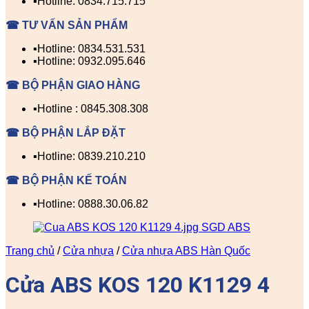
▪️Hotline: 0834.715.715
☎ TƯ VẤN SẢN PHẨM
▪️Hotline: 0834.531.531
▪️Hotline: 0932.095.646
☎ BỘ PHẬN GIAO HÀNG
▪️Hotline : 0845.308.308
☎ BỘ PHẬN LẮP ĐẶT
▪️Hotline: 0839.210.210
☎ BỘ PHẬN KẾ TOÁN
▪️Hotline: 0888.30.06.82
Trang chủ
/
Cửa nhựa
/
Cửa nhựa ABS Hàn Quốc
Cửa ABS KOS 120 K1129 4