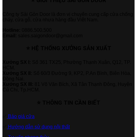
⭐ GIỚI THIỆU SÀI GÒN DOOR
Công ty Sài Gòn Door là đơn vị chuyên cung cấp cửa chống
cháy, cửa gỗ, cửa nhựa hàng đầu Việt Nam.
Hotline:
0886.500.500
Email:
sales.saigondoor@gmail.com
⭐ HỆ THỐNG XƯỞNG SẢN XUẤT
Xưởng SX I:
Số 361 TX25, Phường Thạnh Xuân, Q12, TP.
HCM.
Xưởng SX II:
Số 60/3 Đường 9, KP2, P.An Bình, Biên Hòa,
Đồng Nai.
Xưởng SX III:
81 Võ Văn Bích, Xã Tân Thạnh Đông, Huyện
Củ Chi, Tp.HCM.
⭐ THÔNG TIN CẦN BIẾT
✅
Báo giá cửa
✅
Hướng dẫn sử dụng nội thất