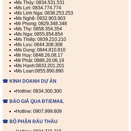
▪️Ms Thúy: 0834.531.531
▪️Ms Lợi: 0834.774.774
▪️Ms Linh Nga: 0838.253.253
▪️Ms Nghệ: 0932.903.903
▪️Mr Phong: 0829.348.348
▪️Ms Thy: 0858.354.354
▪️Ms Nga: 0855.854.854
▪️Ms Thiếp: 0839.210.210
▪️Ms Lưu: 0844.308.308
▪️Ms Dung: 0844.810.810
▪️Mr Huy: 0848.26.08.17
▪️Mr Phát: 0886.20.06.19
▪️Ms Hạnh:0833.201.201
▪️Ms Loan:0855.890.890
☎ KINH DOANH DỰ ÁN
▪️Hotline: 0834.300.300
☎ BÁO GIÁ QUA ĐT/EMAIL
▪️Hotline: 0907.999.609
☎ BỘ PHẬN ĐẤU THẦU