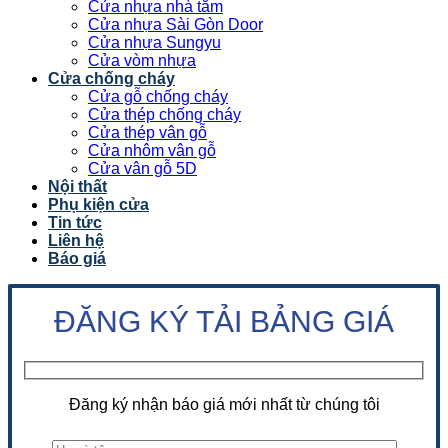
Cửa nhựa nhà tắm
Cửa nhựa Sài Gòn Door
Cửa nhựa Sungyu
Cửa vòm nhựa
Cửa chống cháy
Cửa gỗ chống cháy
Cửa thép chống cháy
Cửa thép vân gỗ
Cửa nhôm vân gỗ
Cửa vân gỗ 5D
Nội thất
Phụ kiện cửa
Tin tức
Liên hệ
Báo giá
ĐĂNG KÝ TẢI BẢNG GIÁ
Đăng ký nhận báo giá mới nhất từ chúng tôi