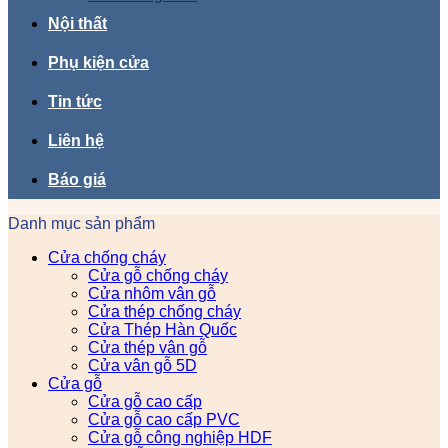
Nội thất
Phụ kiện cửa
Tin tức
Liên hệ
Báo giá
Danh mục sản phẩm
Cửa chống cháy
Cửa gỗ chống cháy
Cửa nhôm vân gỗ
Cửa thép chống cháy
Cửa Thép Hàn Quốc
Cửa thép vân gỗ
Cửa vân gỗ 5D
Cửa gỗ
Cửa gỗ cao cấp
Cửa gỗ cao cấp PVC
Cửa gỗ công nghiệp HDF