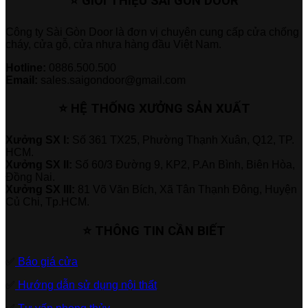
⭐ GIỚI THIỆU SÀI GÒN DOOR
Công ty Sài Gòn Door là đơn vị chuyên cung cấp cửa chống
cháy, cửa gỗ, cửa nhựa hàng đầu Việt Nam.
Hotline:
0886.500.500
Email:
sales.saigondoor@gmail.com
⭐ HỆ THỐNG XƯỞNG SẢN XUẤT
Xưởng SX I:
Số 361 TX25, Phường Thạnh Xuân, Q12, TP.
HCM.
Xưởng SX II:
Số 60/3 Đường 9, KP2, P.An Bình, Biên Hòa,
Đồng Nai.
Xưởng SX III:
81 Võ Văn Bích, Xã Tân Thạnh Đông, Huyện
Củ Chi, Tp.HCM.
⭐ THÔNG TIN CẦN BIẾT
✅
Báo giá cửa
✅
Hướng dẫn sử dụng nội thất