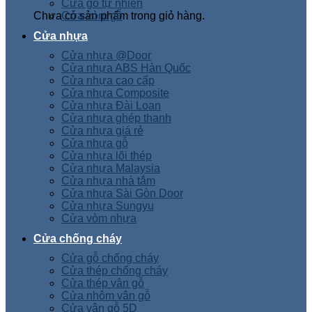
Cửa gỗ tự nhiên
Chưa có sản phẩm trong giỏ hàng.
Cửa vòm gỗ
Cửa nhựa
Cửa nhựa @Door
Cửa nhựa ABS Hàn Quốc
Cửa nhựa cao cấp
Cửa nhựa Composite
Cửa nhựa Đài Loan
Cửa nhựa ghép thanh
Cửa nhựa giá rẻ
Cửa nhựa gỗ
Cửa nhựa lõi thép
Cửa nhựa Malaysia
Cửa nhựa nhà tắm
Cửa nhựa Sài Gòn Door
Cửa nhựa Sungyu
Cửa vòm nhựa
Cửa chống cháy
Cửa gỗ chống cháy
Cửa thép chống cháy
Cửa thép vân gỗ
Cửa nhôm vân gỗ
Cửa vân gỗ 5D