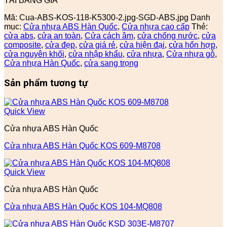
TẢI BẢNG GIÁ
Mã:
Cua-ABS-KOS-118-K5300-2.jpg-SGD-ABS.jpg
Danh
mục:
Cửa nhựa ABS Hàn Quốc
,
Cửa nhựa cao cấp
Thẻ:
cửa abs
,
cửa an toàn
,
Cửa cách âm
,
cửa chống nước
,
cửa
composite
,
cửa đẹp
,
cửa giá rẻ
,
cửa hiện đại
,
cửa hổn hợp
,
cửa nguyên khối
,
cửa nhập khẩu
,
cửa nhựa
,
Cửa nhựa gỗ
,
Cửa nhựa Hàn Quốc
,
cửa sang trọng
Sản phẩm tương tự
Quick View
Cửa nhựa ABS Hàn Quốc
Cửa nhựa ABS Hàn Quốc KOS 609-M8708
Quick View
Cửa nhựa ABS Hàn Quốc
Cửa nhựa ABS Hàn Quốc KOS 104-MQ808