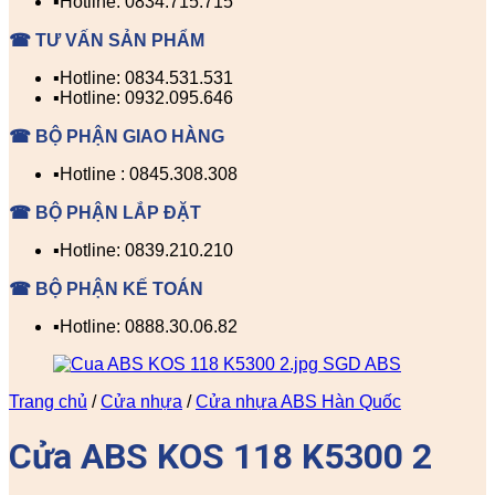
▪️Hotline: 0834.715.715
☎ TƯ VẤN SẢN PHẨM
▪️Hotline: 0834.531.531
▪️Hotline: 0932.095.646
☎ BỘ PHẬN GIAO HÀNG
▪️Hotline : 0845.308.308
☎ BỘ PHẬN LẮP ĐẶT
▪️Hotline: 0839.210.210
☎ BỘ PHẬN KẾ TOÁN
▪️Hotline: 0888.30.06.82
Trang chủ
/
Cửa nhựa
/
Cửa nhựa ABS Hàn Quốc
Cửa ABS KOS 118 K5300 2