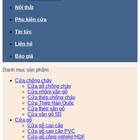
Nội thất
Phụ kiện cửa
Tin tức
Liên hệ
Báo giá
Danh mục sản phẩm
Cửa chống cháy
Cửa gỗ chống cháy
Cửa nhôm vân gỗ
Cửa thép chống cháy
Cửa Thép Hàn Quốc
Cửa thép vân gỗ
Cửa vân gỗ 5D
Cửa gỗ
Cửa gỗ cao cấp
Cửa gỗ cao cấp PVC
Cửa gỗ công nghiệp HDF