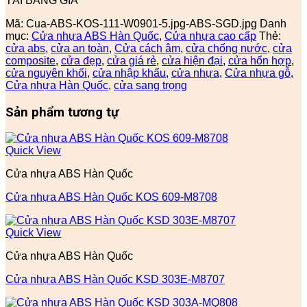
TẢI BẢNG GIÁ
Mã:
Cua-ABS-KOS-111-W0901-5.jpg-ABS-SGD.jpg
Danh
mục:
Cửa nhựa ABS Hàn Quốc
,
Cửa nhựa cao cấp
Thẻ:
cửa abs
,
cửa an toàn
,
Cửa cách âm
,
cửa chống nước
,
cửa
composite
,
cửa đẹp
,
cửa giá rẻ
,
cửa hiện đại
,
cửa hổn hợp
,
cửa nguyên khối
,
cửa nhập khẩu
,
cửa nhựa
,
Cửa nhựa gỗ
,
Cửa nhựa Hàn Quốc
,
cửa sang trọng
Sản phẩm tương tự
Quick View
Cửa nhựa ABS Hàn Quốc
Cửa nhựa ABS Hàn Quốc KOS 609-M8708
Quick View
Cửa nhựa ABS Hàn Quốc
Cửa nhựa ABS Hàn Quốc KSD 303E-M8707