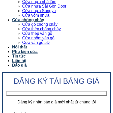
Cửa nhựa nhà tắm
Cửa nhựa Sài Gòn Door
Cửa nhựa Sungyu
Cửa vòm nhựa
Cửa chống cháy
Cửa gỗ chống cháy
Cửa thép chống cháy
Cửa thép vân gỗ
Cửa nhôm vân gỗ
Cửa vân gỗ 5D
Nội thất
Phụ kiện cửa
Tin tức
Liên hệ
Báo giá
ĐĂNG KÝ TẢI BẢNG GIÁ
Đăng ký nhận báo giá mới nhất từ chúng tôi