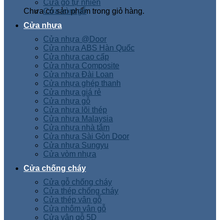
Cửa gỗ tự nhiên
Chưa có sản phẩm trong giỏ hàng.
Cửa vòm gỗ
Cửa nhựa
Cửa nhựa @Door
Cửa nhựa ABS Hàn Quốc
Cửa nhựa cao cấp
Cửa nhựa Composite
Cửa nhựa Đài Loan
Cửa nhựa ghép thanh
Cửa nhựa giá rẻ
Cửa nhựa gỗ
Cửa nhựa lõi thép
Cửa nhựa Malaysia
Cửa nhựa nhà tắm
Cửa nhựa Sài Gòn Door
Cửa nhựa Sungyu
Cửa vòm nhựa
Cửa chống cháy
Cửa gỗ chống cháy
Cửa thép chống cháy
Cửa thép vân gỗ
Cửa nhôm vân gỗ
Cửa vân gỗ 5D