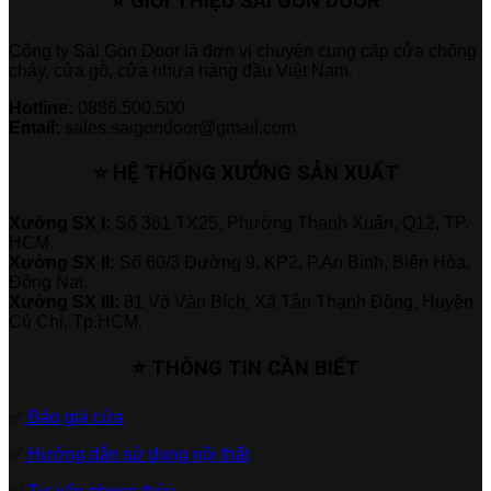
⭐ GIỚI THIỆU SÀI GÒN DOOR
Công ty Sài Gòn Door là đơn vị chuyên cung cấp cửa chống
cháy, cửa gỗ, cửa nhựa hàng đầu Việt Nam.
Hotline:
0886.500.500
Email:
sales.saigondoor@gmail.com
⭐ HỆ THỐNG XƯỞNG SẢN XUẤT
Xưởng SX I:
Số 361 TX25, Phường Thạnh Xuân, Q12, TP.
HCM.
Xưởng SX II:
Số 60/3 Đường 9, KP2, P.An Bình, Biên Hòa,
Đồng Nai.
Xưởng SX III:
81 Võ Văn Bích, Xã Tân Thạnh Đông, Huyện
Củ Chi, Tp.HCM.
⭐ THÔNG TIN CẦN BIẾT
✅
Báo giá cửa
✅
Hướng dẫn sử dụng nội thất