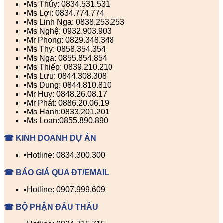
▪️Ms Thúy: 0834.531.531
▪️Ms Lợi: 0834.774.774
▪️Ms Linh Nga: 0838.253.253
▪️Ms Nghệ: 0932.903.903
▪️Mr Phong: 0829.348.348
▪️Ms Thy: 0858.354.354
▪️Ms Nga: 0855.854.854
▪️Ms Thiếp: 0839.210.210
▪️Ms Lưu: 0844.308.308
▪️Ms Dung: 0844.810.810
▪️Mr Huy: 0848.26.08.17
▪️Mr Phát: 0886.20.06.19
▪️Ms Hạnh:0833.201.201
▪️Ms Loan:0855.890.890
☎ KINH DOANH DỰ ÁN
▪️Hotline: 0834.300.300
☎ BÁO GIÁ QUA ĐT/EMAIL
▪️Hotline: 0907.999.609
☎ BỘ PHẬN ĐẤU THẦU