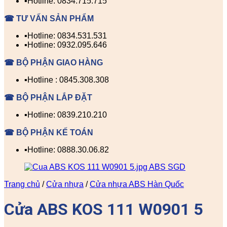
▪️Hotline: 0834.715.715
☎ TƯ VẤN SẢN PHẨM
▪️Hotline: 0834.531.531
▪️Hotline: 0932.095.646
☎ BỘ PHẬN GIAO HÀNG
▪️Hotline : 0845.308.308
☎ BỘ PHẬN LẮP ĐẶT
▪️Hotline: 0839.210.210
☎ BỘ PHẬN KẾ TOÁN
▪️Hotline: 0888.30.06.82
Trang chủ
/
Cửa nhựa
/
Cửa nhựa ABS Hàn Quốc
Cửa ABS KOS 111 W0901 5