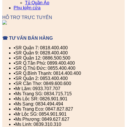
Tủ Quần Áo
Phụ kiện cửa
HỖ TRỢ TRỰC TUYẾN
☎ TƯ VẤN BÁN HÀNG
▪️SR Quận 7: 0818.400.400
▪️SR Quận 9: 0828.400.400
▪️SR Quận 12: 0886.500.500
▪️SR Q.Tân Phú: 0899.400.400
▪️SR Q.Thủ Đức: 0855.400.400
▪️SR Q.Bình Thạnh: 0814.400.400
▪️SR Quận 2: 0853.400.400
▪️SR Cần Thơ: 0849.600.600
▪️Mr Lãm: 0933.707.707
▪️Ms Trang SG: 0834.715.715
▪️Ms Lộc SR: 0826.901.901
▪️Ms Sang: 0834.494.494
▪️Ms Trang Eco: 0847.827.827
▪️Mr Lộc SG: 0854.901.901
▪️Ms Phượng: 0849.627.627
▪️Ms Linh: 0839.310.310