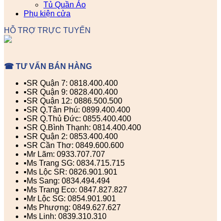
Tủ Quần Áo
Phụ kiện cửa
HỖ TRỢ TRỰC TUYẾN
☎ TƯ VẤN BÁN HÀNG
▪️SR Quận 7: 0818.400.400
▪️SR Quận 9: 0828.400.400
▪️SR Quận 12: 0886.500.500
▪️SR Q.Tân Phú: 0899.400.400
▪️SR Q.Thủ Đức: 0855.400.400
▪️SR Q.Bình Thạnh: 0814.400.400
▪️SR Quận 2: 0853.400.400
▪️SR Cần Thơ: 0849.600.600
▪️Mr Lãm: 0933.707.707
▪️Ms Trang SG: 0834.715.715
▪️Ms Lộc SR: 0826.901.901
▪️Ms Sang: 0834.494.494
▪️Ms Trang Eco: 0847.827.827
▪️Mr Lộc SG: 0854.901.901
▪️Ms Phượng: 0849.627.627
▪️Ms Linh: 0839.310.310