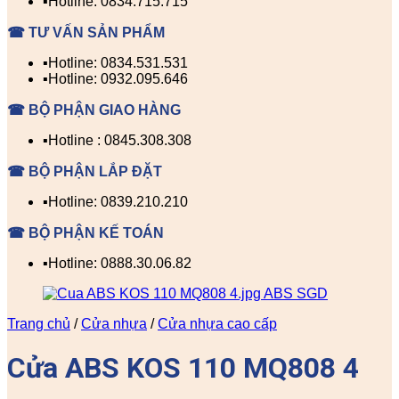
▪️Hotline: 0834.715.715
☎ TƯ VẤN SẢN PHẨM
▪️Hotline: 0834.531.531
▪️Hotline: 0932.095.646
☎ BỘ PHẬN GIAO HÀNG
▪️Hotline : 0845.308.308
☎ BỘ PHẬN LẮP ĐẶT
▪️Hotline: 0839.210.210
☎ BỘ PHẬN KẾ TOÁN
▪️Hotline: 0888.30.06.82
Trang chủ
/
Cửa nhựa
/
Cửa nhựa cao cấp
Cửa ABS KOS 110 MQ808 4