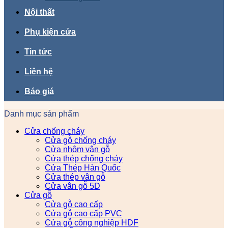
Nội thất
Phụ kiện cửa
Tin tức
Liên hệ
Báo giá
Danh mục sản phẩm
Cửa chống cháy
Cửa gỗ chống cháy
Cửa nhôm vân gỗ
Cửa thép chống cháy
Cửa Thép Hàn Quốc
Cửa thép vân gỗ
Cửa vân gỗ 5D
Cửa gỗ
Cửa gỗ cao cấp
Cửa gỗ cao cấp PVC
Cửa gỗ công nghiệp HDF