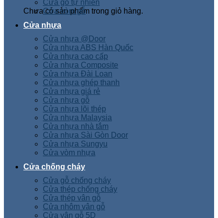
Cửa gỗ tự nhiên
Chưa có sản phẩm trong giỏ hàng.
Cửa vòm gỗ
Cửa nhựa
Cửa nhựa @Door
Cửa nhựa ABS Hàn Quốc
Cửa nhựa cao cấp
Cửa nhựa Composite
Cửa nhựa Đài Loan
Cửa nhựa ghép thanh
Cửa nhựa giá rẻ
Cửa nhựa gỗ
Cửa nhựa lõi thép
Cửa nhựa Malaysia
Cửa nhựa nhà tắm
Cửa nhựa Sài Gòn Door
Cửa nhựa Sungyu
Cửa vòm nhựa
Cửa chống cháy
Cửa gỗ chống cháy
Cửa thép chống cháy
Cửa thép vân gỗ
Cửa nhôm vân gỗ
Cửa vân gỗ 5D