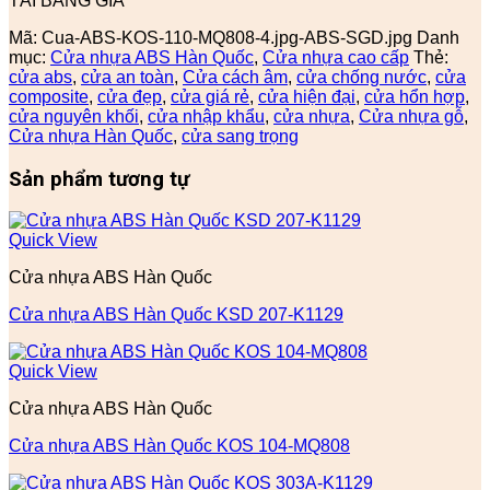
TẢI BẢNG GIÁ
Mã:
Cua-ABS-KOS-110-MQ808-4.jpg-ABS-SGD.jpg
Danh
mục:
Cửa nhựa ABS Hàn Quốc
,
Cửa nhựa cao cấp
Thẻ:
cửa abs
,
cửa an toàn
,
Cửa cách âm
,
cửa chống nước
,
cửa
composite
,
cửa đẹp
,
cửa giá rẻ
,
cửa hiện đại
,
cửa hổn hợp
,
cửa nguyên khối
,
cửa nhập khẩu
,
cửa nhựa
,
Cửa nhựa gỗ
,
Cửa nhựa Hàn Quốc
,
cửa sang trọng
Sản phẩm tương tự
Quick View
Cửa nhựa ABS Hàn Quốc
Cửa nhựa ABS Hàn Quốc KSD 207-K1129
Quick View
Cửa nhựa ABS Hàn Quốc
Cửa nhựa ABS Hàn Quốc KOS 104-MQ808