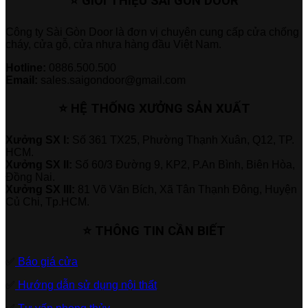
⭐ GIỚI THIỆU SÀI GÒN DOOR
Công ty Sài Gòn Door là đơn vị chuyên cung cấp cửa chống
cháy, cửa gỗ, cửa nhựa hàng đầu Việt Nam.
Hotline:
0886.500.500
Email:
sales.saigondoor@gmail.com
⭐ HỆ THỐNG XƯỞNG SẢN XUẤT
Xưởng SX I:
Số 361 TX25, Phường Thạnh Xuân, Q12, TP.
HCM.
Xưởng SX II:
Số 60/3 Đường 9, KP2, P.An Bình, Biên Hòa,
Đồng Nai.
Xưởng SX III:
81 Võ Văn Bích, Xã Tân Thạnh Đông, Huyện
Củ Chi, Tp.HCM.
⭐ THÔNG TIN CẦN BIẾT
✅
Báo giá cửa
✅
Hướng dẫn sử dụng nội thất