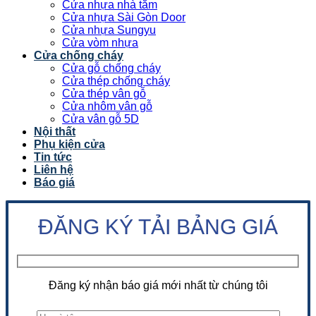
Cửa nhựa nhà tắm
Cửa nhựa Sài Gòn Door
Cửa nhựa Sungyu
Cửa vòm nhựa
Cửa chống cháy
Cửa gỗ chống cháy
Cửa thép chống cháy
Cửa thép vân gỗ
Cửa nhôm vân gỗ
Cửa vân gỗ 5D
Nội thất
Phụ kiện cửa
Tin tức
Liên hệ
Báo giá
ĐĂNG KÝ TẢI BẢNG GIÁ
Đăng ký nhận báo giá mới nhất từ chúng tôi