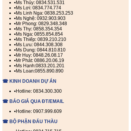
▪️Ms Thúy: 0834.531.531
▪️Ms Lợi: 0834.774.774
▪️Ms Linh Nga: 0838.253.253
▪️Ms Nghệ: 0932.903.903
▪️Mr Phong: 0829.348.348
▪️Ms Thy: 0858.354.354
▪️Ms Nga: 0855.854.854
▪️Ms Thiếp: 0839.210.210
▪️Ms Lưu: 0844.308.308
▪️Ms Dung: 0844.810.810
▪️Mr Huy: 0848.26.08.17
▪️Mr Phát: 0886.20.06.19
▪️Ms Hạnh:0833.201.201
▪️Ms Loan:0855.890.890
☎ KINH DOANH DỰ ÁN
▪️Hotline: 0834.300.300
☎ BÁO GIÁ QUA ĐT/EMAIL
▪️Hotline: 0907.999.609
☎ BỘ PHẬN ĐẤU THẦU