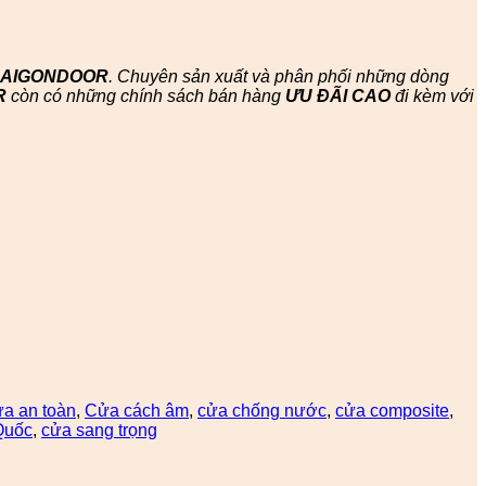
SAIGONDOOR
. Chuyên sản xuất và phân phối những dòng
R
còn có những chính sách bán hàng
ƯU ĐÃI
CAO
đi kèm với
ửa an toàn
,
Cửa cách âm
,
cửa chống nước
,
cửa composite
,
Quốc
,
cửa sang trọng