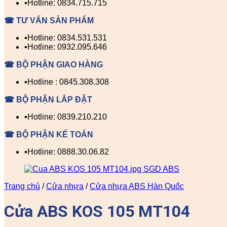
▪️Hotline: 0834.715.715
☎ TƯ VẤN SẢN PHẨM
▪️Hotline: 0834.531.531
▪️Hotline: 0932.095.646
☎ BỘ PHẬN GIAO HÀNG
▪️Hotline : 0845.308.308
☎ BỘ PHẬN LẮP ĐẶT
▪️Hotline: 0839.210.210
☎ BỘ PHẬN KẾ TOÁN
▪️Hotline: 0888.30.06.82
Trang chủ
/
Cửa nhựa
/
Cửa nhựa ABS Hàn Quốc
Cửa ABS KOS 105 MT104