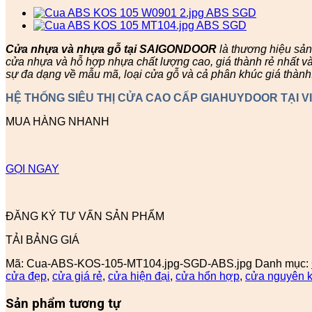
Cửa nhựa và nhựa gỗ tại SAIGONDOOR
là thương hiệu sả
cửa nhựa và hỗ hợp nhựa chất lượng cao, giá thành rẻ nhất v
sự đa dạng về mẫu mã, loại cửa gỗ và cả phân khúc giá thành
HỆ THỐNG SIÊU THỊ CỬA CAO CẤP GIAHUYDOOR TẠI V
MUA HÀNG NHANH
GỌI NGAY
ĐĂNG KÝ TƯ VẤN SẢN PHẨM
TẢI BẢNG GIÁ
Mã:
Cua-ABS-KOS-105-MT104.jpg-SGD-ABS.jpg
Danh mục:
cửa đẹp
,
cửa giá rẻ
,
cửa hiện đại
,
cửa hổn hợp
,
cửa nguyên k
Sản phẩm tương tự