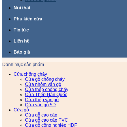
Nội thất
Phụ kiện cửa
Tin tức
Liên hệ
Báo giá
Danh mục sản phẩm
Cửa chống cháy
Cửa gỗ chống cháy
Cửa nhôm vân gỗ
Cửa thép chống cháy
Cửa Thép Hàn Quốc
Cửa thép vân gỗ
Cửa vân gỗ 5D
Cửa gỗ
Cửa gỗ cao cấp
Cửa gỗ cao cấp PVC
Cửa gỗ công nghiệp HDF