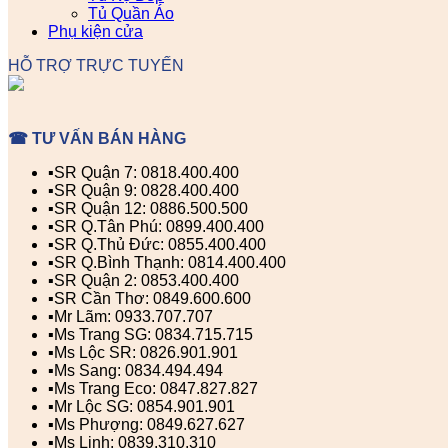
Tủ Quần Áo
Phụ kiện cửa
HỖ TRỢ TRỰC TUYẾN
☎ TƯ VẤN BÁN HÀNG
▪️SR Quận 7: 0818.400.400
▪️SR Quận 9: 0828.400.400
▪️SR Quận 12: 0886.500.500
▪️SR Q.Tân Phú: 0899.400.400
▪️SR Q.Thủ Đức: 0855.400.400
▪️SR Q.Bình Thạnh: 0814.400.400
▪️SR Quận 2: 0853.400.400
▪️SR Cần Thơ: 0849.600.600
▪️Mr Lãm: 0933.707.707
▪️Ms Trang SG: 0834.715.715
▪️Ms Lộc SR: 0826.901.901
▪️Ms Sang: 0834.494.494
▪️Ms Trang Eco: 0847.827.827
▪️Mr Lộc SG: 0854.901.901
▪️Ms Phượng: 0849.627.627
▪️Ms Linh: 0839.310.310