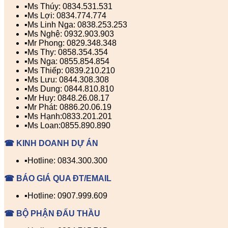
▪️Ms Thúy: 0834.531.531
▪️Ms Lợi: 0834.774.774
▪️Ms Linh Nga: 0838.253.253
▪️Ms Nghệ: 0932.903.903
▪️Mr Phong: 0829.348.348
▪️Ms Thy: 0858.354.354
▪️Ms Nga: 0855.854.854
▪️Ms Thiếp: 0839.210.210
▪️Ms Lưu: 0844.308.308
▪️Ms Dung: 0844.810.810
▪️Mr Huy: 0848.26.08.17
▪️Mr Phát: 0886.20.06.19
▪️Ms Hạnh:0833.201.201
▪️Ms Loan:0855.890.890
☎ KINH DOANH DỰ ÁN
▪️Hotline: 0834.300.300
☎ BÁO GIÁ QUA ĐT/EMAIL
▪️Hotline: 0907.999.609
☎ BỘ PHẬN ĐẤU THẦU