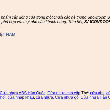
n phẩm các dòng cửa trong một chuỗi các hệ thống Showroom
à phù hợp với mọi nhu cầu khách hàng. Trên hết,
SAIGONDOO
.
IỆT NAM
Cửa nhựa ABS Hàn Quốc
,
Cửa nhựa cao cấp
Thẻ:
cửa abs
,
c
hối
,
cửa nhập khẩu
,
cửa nhựa
,
Cửa nhựa gỗ
,
Cửa nhựa Hàn 