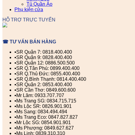
Tủ Quần Áo
Phụ kiện cửa
HỖ TRỢ TRỰC TUYẾN
☎ TƯ VẤN BÁN HÀNG
▪️SR Quận 7: 0818.400.400
▪️SR Quận 9: 0828.400.400
▪️SR Quận 12: 0886.500.500
▪️SR Q.Tân Phú: 0899.400.400
▪️SR Q.Thủ Đức: 0855.400.400
▪️SR Q.Bình Thạnh: 0814.400.400
▪️SR Quận 2: 0853.400.400
▪️SR Cần Thơ: 0849.600.600
▪️Mr Lãm: 0933.707.707
▪️Ms Trang SG: 0834.715.715
▪️Ms Lộc SR: 0826.901.901
▪️Ms Sang: 0834.494.494
▪️Ms Trang Eco: 0847.827.827
▪️Mr Lộc SG: 0854.901.901
▪️Ms Phượng: 0849.627.627
▪️Ms Linh: 0839.310.310