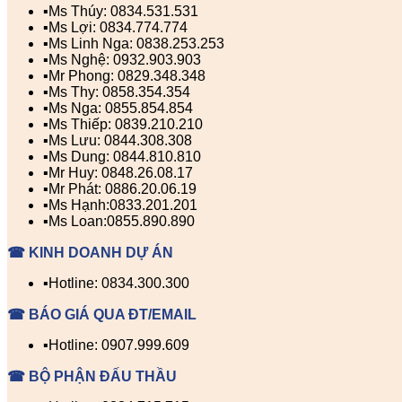
▪️Ms Thúy: 0834.531.531
▪️Ms Lợi: 0834.774.774
▪️Ms Linh Nga: 0838.253.253
▪️Ms Nghệ: 0932.903.903
▪️Mr Phong: 0829.348.348
▪️Ms Thy: 0858.354.354
▪️Ms Nga: 0855.854.854
▪️Ms Thiếp: 0839.210.210
▪️Ms Lưu: 0844.308.308
▪️Ms Dung: 0844.810.810
▪️Mr Huy: 0848.26.08.17
▪️Mr Phát: 0886.20.06.19
▪️Ms Hạnh:0833.201.201
▪️Ms Loan:0855.890.890
☎ KINH DOANH DỰ ÁN
▪️Hotline: 0834.300.300
☎ BÁO GIÁ QUA ĐT/EMAIL
▪️Hotline: 0907.999.609
☎ BỘ PHẬN ĐẤU THẦU