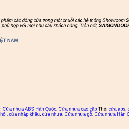
n phẩm các dòng cửa trong một chuỗi các hệ thống Showroom
à phù hợp với mọi nhu cầu khách hàng. Trên hết,
SAIGONDOO
.
IỆT NAM
:
Cửa nhựa ABS Hàn Quốc
,
Cửa nhựa cao cấp
Thẻ:
cửa abs
,
hối
,
cửa nhập khẩu
,
cửa nhựa
,
Cửa nhựa gỗ
,
Cửa nhựa Hàn 