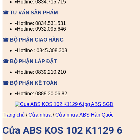
▪️Hotline: 0834.715.715
☎ TƯ VẤN SẢN PHẨM
▪️Hotline: 0834.531.531
▪️Hotline: 0932.095.646
☎ BỘ PHẬN GIAO HÀNG
▪️Hotline : 0845.308.308
☎ BỘ PHẬN LẮP ĐẶT
▪️Hotline: 0839.210.210
☎ BỘ PHẬN KẾ TOÁN
▪️Hotline: 0888.30.06.82
Trang chủ
/
Cửa nhựa
/
Cửa nhựa ABS Hàn Quốc
Cửa ABS KOS 102 K1129 6