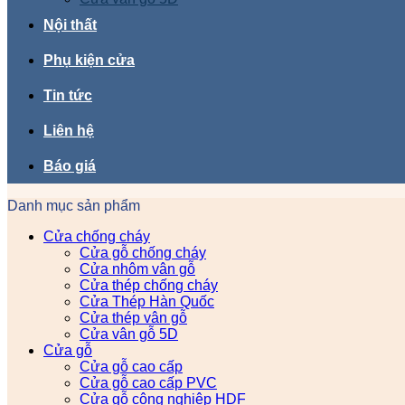
Nội thất
Phụ kiện cửa
Tin tức
Liên hệ
Báo giá
Danh mục sản phẩm
Cửa chống cháy
Cửa gỗ chống cháy
Cửa nhôm vân gỗ
Cửa thép chống cháy
Cửa Thép Hàn Quốc
Cửa thép vân gỗ
Cửa vân gỗ 5D
Cửa gỗ
Cửa gỗ cao cấp
Cửa gỗ cao cấp PVC
Cửa gỗ công nghiệp HDF