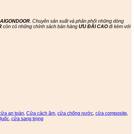
SAIGONDOOR
. Chuyên sản xuất và phân phối những dòng
R
còn có những chính sách bán hàng
ƯU ĐÃI
CAO
đi kèm với
cửa an toàn
,
Cửa cách âm
,
cửa chống nước
,
cửa composite
,
Quốc
,
cửa sang trọng