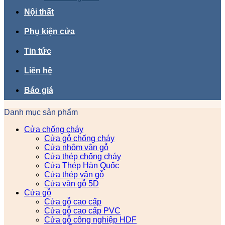
Nội thất
Phụ kiện cửa
Tin tức
Liên hệ
Báo giá
Danh mục sản phẩm
Cửa chống cháy
Cửa gỗ chống cháy
Cửa nhôm vân gỗ
Cửa thép chống cháy
Cửa Thép Hàn Quốc
Cửa thép vân gỗ
Cửa vân gỗ 5D
Cửa gỗ
Cửa gỗ cao cấp
Cửa gỗ cao cấp PVC
Cửa gỗ công nghiệp HDF