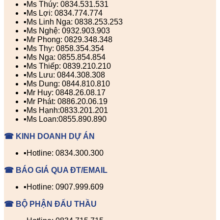
▪️Ms Thúy: 0834.531.531
▪️Ms Lợi: 0834.774.774
▪️Ms Linh Nga: 0838.253.253
▪️Ms Nghệ: 0932.903.903
▪️Mr Phong: 0829.348.348
▪️Ms Thy: 0858.354.354
▪️Ms Nga: 0855.854.854
▪️Ms Thiếp: 0839.210.210
▪️Ms Lưu: 0844.308.308
▪️Ms Dung: 0844.810.810
▪️Mr Huy: 0848.26.08.17
▪️Mr Phát: 0886.20.06.19
▪️Ms Hạnh:0833.201.201
▪️Ms Loan:0855.890.890
☎ KINH DOANH DỰ ÁN
▪️Hotline: 0834.300.300
☎ BÁO GIÁ QUA ĐT/EMAIL
▪️Hotline: 0907.999.609
☎ BỘ PHẬN ĐẤU THẦU