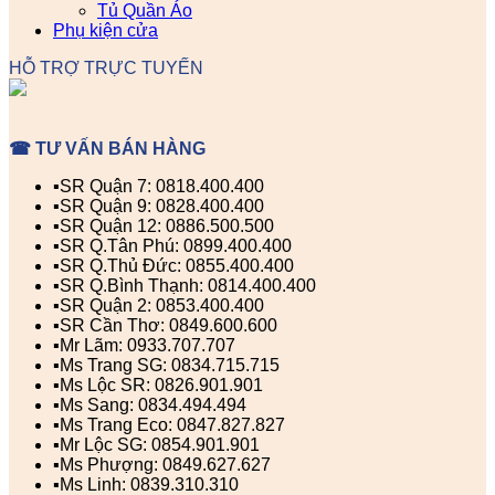
Tủ Quần Áo
Phụ kiện cửa
HỖ TRỢ TRỰC TUYẾN
☎ TƯ VẤN BÁN HÀNG
▪️SR Quận 7: 0818.400.400
▪️SR Quận 9: 0828.400.400
▪️SR Quận 12: 0886.500.500
▪️SR Q.Tân Phú: 0899.400.400
▪️SR Q.Thủ Đức: 0855.400.400
▪️SR Q.Bình Thạnh: 0814.400.400
▪️SR Quận 2: 0853.400.400
▪️SR Cần Thơ: 0849.600.600
▪️Mr Lãm: 0933.707.707
▪️Ms Trang SG: 0834.715.715
▪️Ms Lộc SR: 0826.901.901
▪️Ms Sang: 0834.494.494
▪️Ms Trang Eco: 0847.827.827
▪️Mr Lộc SG: 0854.901.901
▪️Ms Phượng: 0849.627.627
▪️Ms Linh: 0839.310.310