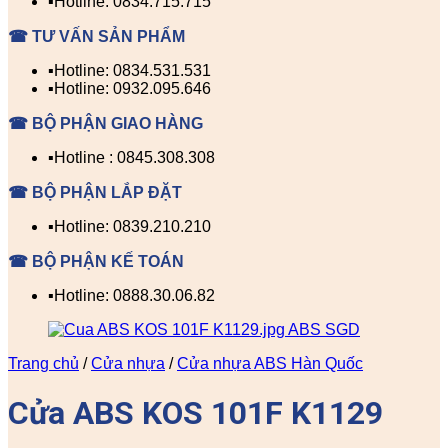
▪️Hotline: 0834.715.715
☎ TƯ VẤN SẢN PHẨM
▪️Hotline: 0834.531.531
▪️Hotline: 0932.095.646
☎ BỘ PHẬN GIAO HÀNG
▪️Hotline : 0845.308.308
☎ BỘ PHẬN LẮP ĐẶT
▪️Hotline: 0839.210.210
☎ BỘ PHẬN KẾ TOÁN
▪️Hotline: 0888.30.06.82
Trang chủ
/
Cửa nhựa
/
Cửa nhựa ABS Hàn Quốc
Cửa ABS KOS 101F K1129