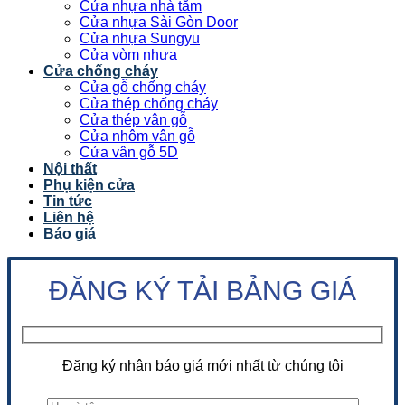
Cửa nhựa nhà tắm
Cửa nhựa Sài Gòn Door
Cửa nhựa Sungyu
Cửa vòm nhựa
Cửa chống cháy
Cửa gỗ chống cháy
Cửa thép chống cháy
Cửa thép vân gỗ
Cửa nhôm vân gỗ
Cửa vân gỗ 5D
Nội thất
Phụ kiện cửa
Tin tức
Liên hệ
Báo giá
ĐĂNG KÝ TẢI BẢNG GIÁ
Đăng ký nhận báo giá mới nhất từ chúng tôi