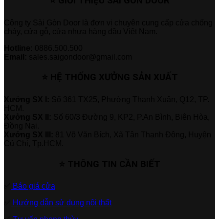
⭐ GIỚI THIỆU SÀI GÒN DOOR
Công ty Sài Gòn Door là đơn vị chuyên cung cấp cửa chống
cháy, cửa gỗ, cửa nhựa hàng đầu Việt Nam.
Hotline:
0886.500.500
Email:
sales.saigondoor@gmail.com
⭐ HỆ THỐNG XƯỞNG SẢN XUẤT
Xưởng SX I:
Số 361 TX25, Phường Thạnh Xuân, Q12, TP.
HCM.
Xưởng SX II:
Số 60/3 Đường 9, KP2, P.An Bình, Biên Hòa,
Đồng Nai.
Xưởng SX III:
81 Võ Văn Bích, Xã Tân Thạnh Đông, Huyện
Củ Chi, Tp.HCM.
⭐ THÔNG TIN CẦN BIẾT
✅
Báo giá cửa
✅
Hướng dẫn sử dụng nội thất