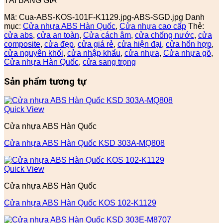
TẢI BẢNG GIÁ
Mã:
Cua-ABS-KOS-101F-K1129.jpg-ABS-SGD.jpg
Danh
mục:
Cửa nhựa ABS Hàn Quốc
,
Cửa nhựa cao cấp
Thẻ:
cửa abs
,
cửa an toàn
,
Cửa cách âm
,
cửa chống nước
,
cửa
composite
,
cửa đẹp
,
cửa giá rẻ
,
cửa hiện đại
,
cửa hổn hợp
,
cửa nguyên khối
,
cửa nhập khẩu
,
cửa nhựa
,
Cửa nhựa gỗ
,
Cửa nhựa Hàn Quốc
,
cửa sang trọng
Sản phẩm tương tự
Quick View
Cửa nhựa ABS Hàn Quốc
Cửa nhựa ABS Hàn Quốc KSD 303A-MQ808
Quick View
Cửa nhựa ABS Hàn Quốc
Cửa nhựa ABS Hàn Quốc KOS 102-K1129