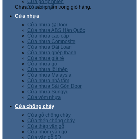
Cửa gỗ tự nhiên
Chưa có sản phẩm trong giỏ hàng.
Cửa vòm gỗ
Cửa nhựa
Cửa nhựa @Door
Cửa nhựa ABS Hàn Quốc
Cửa nhựa cao cấp
Cửa nhựa Composite
Cửa nhựa Đài Loan
Cửa nhựa ghép thanh
Cửa nhựa giá rẻ
Cửa nhựa gỗ
Cửa nhựa lõi thép
Cửa nhựa Malaysia
Cửa nhựa nhà tắm
Cửa nhựa Sài Gòn Door
Cửa nhựa Sungyu
Cửa vòm nhựa
Cửa chống cháy
Cửa gỗ chống cháy
Cửa thép chống cháy
Cửa thép vân gỗ
Cửa nhôm vân gỗ
Cửa vân gỗ 5D