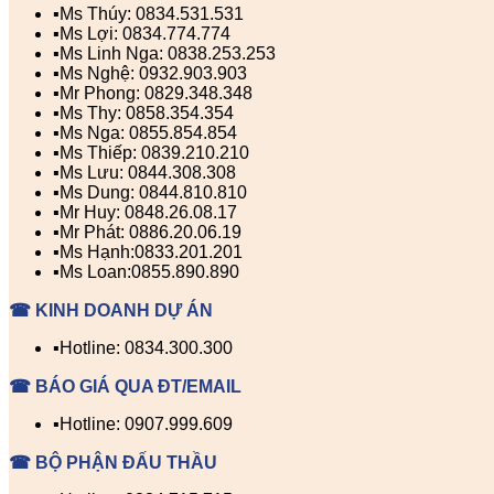
▪️Ms Thúy: 0834.531.531
▪️Ms Lợi: 0834.774.774
▪️Ms Linh Nga: 0838.253.253
▪️Ms Nghệ: 0932.903.903
▪️Mr Phong: 0829.348.348
▪️Ms Thy: 0858.354.354
▪️Ms Nga: 0855.854.854
▪️Ms Thiếp: 0839.210.210
▪️Ms Lưu: 0844.308.308
▪️Ms Dung: 0844.810.810
▪️Mr Huy: 0848.26.08.17
▪️Mr Phát: 0886.20.06.19
▪️Ms Hạnh:0833.201.201
▪️Ms Loan:0855.890.890
☎ KINH DOANH DỰ ÁN
▪️Hotline: 0834.300.300
☎ BÁO GIÁ QUA ĐT/EMAIL
▪️Hotline: 0907.999.609
☎ BỘ PHẬN ĐẤU THẦU