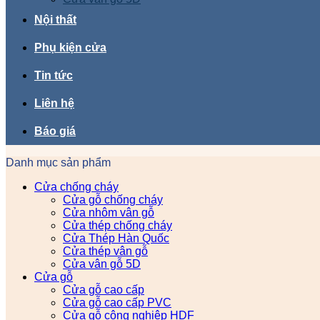
Nội thất
Phụ kiện cửa
Tin tức
Liên hệ
Báo giá
Danh mục sản phẩm
Cửa chống cháy
Cửa gỗ chống cháy
Cửa nhôm vân gỗ
Cửa thép chống cháy
Cửa Thép Hàn Quốc
Cửa thép vân gỗ
Cửa vân gỗ 5D
Cửa gỗ
Cửa gỗ cao cấp
Cửa gỗ cao cấp PVC
Cửa gỗ công nghiệp HDF