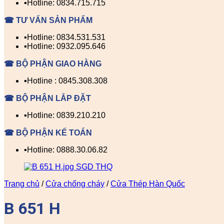
▪️Hotline: 0834.715.715
☎ TƯ VẤN SẢN PHẨM
▪️Hotline: 0834.531.531
▪️Hotline: 0932.095.646
☎ BỘ PHẬN GIAO HÀNG
▪️Hotline : 0845.308.308
☎ BỘ PHẬN LẮP ĐẶT
▪️Hotline: 0839.210.210
☎ BỘ PHẬN KẾ TOÁN
▪️Hotline: 0888.30.06.82
Trang chủ
/
Cửa chống cháy
/
Cửa Thép Hàn Quốc
B 651 H