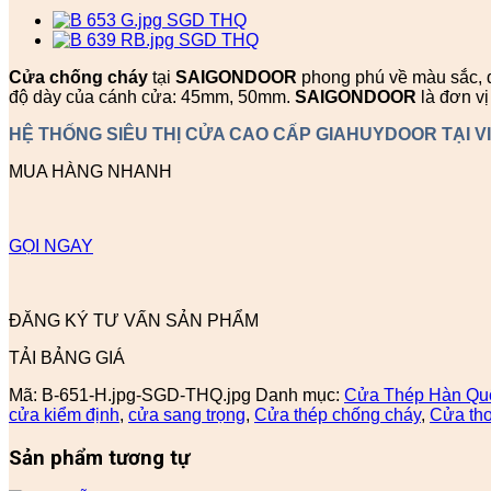
Cửa chống cháy
tại
SAIGONDOOR
phong phú về màu sắc, đa
độ dày của cánh cửa: 45mm, 50mm.
SAIGONDOOR
là đơn v
HỆ THỐNG SIÊU THỊ CỬA CAO CẤP GIAHUYDOOR TẠI V
MUA HÀNG NHANH
GỌI NGAY
ĐĂNG KÝ TƯ VẤN SẢN PHẨM
TẢI BẢNG GIÁ
Mã:
B-651-H.jpg-SGD-THQ.jpg
Danh mục:
Cửa Thép Hàn Qu
cửa kiểm định
,
cửa sang trọng
,
Cửa thép chống cháy
,
Cửa tho
Sản phẩm tương tự