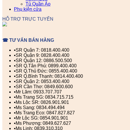
Tủ Quần Áo
Phụ kiện cửa
HỖ TRỢ TRỰC TUYẾN
☎ TƯ VẤN BÁN HÀNG
▪️SR Quận 7: 0818.400.400
▪️SR Quận 9: 0828.400.400
▪️SR Quận 12: 0886.500.500
▪️SR Q.Tân Phú: 0899.400.400
▪️SR Q.Thủ Đức: 0855.400.400
▪️SR Q.Bình Thạnh: 0814.400.400
▪️SR Quận 2: 0853.400.400
▪️SR Cần Thơ: 0849.600.600
▪️Mr Lãm: 0933.707.707
▪️Ms Trang SG: 0834.715.715
▪️Ms Lộc SR: 0826.901.901
▪️Ms Sang: 0834.494.494
▪️Ms Trang Eco: 0847.827.827
▪️Mr Lộc SG: 0854.901.901
▪️Ms Phượng: 0849.627.627
▪️Ms Linh: 0839.310.310