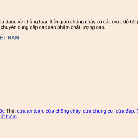
 dạng về chủng loại, thời gian chống cháy có các mức độ 60 ph
ị chuyên cung cấp các sản phẩm chất lượng cao.
IỆT NAM
ốc
Thẻ:
cửa an toàn
,
cửa chống cháy
,
cửa chung cư
,
cửa đẹp
,
át hiểm