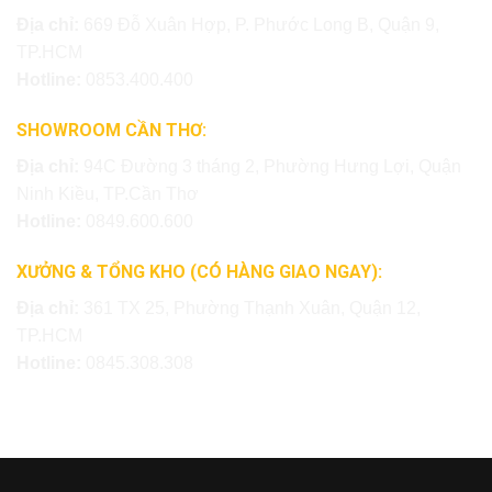
Địa chỉ:
669 Đỗ Xuân Hợp, P. Phước Long B, Quận 9,
TP.HCM
Hotline:
0853.400.400
SHOWROOM CẦN THƠ:
Địa chỉ:
94C Đường 3 tháng 2, Phường Hưng Lợi, Quận
Ninh Kiều, TP.Cần Thơ
Hotline:
0849.600.600
XƯỞNG & TỔNG KHO (CÓ HÀNG GIAO NGAY):
Địa chỉ:
361 TX 25, Phường Thạnh Xuân, Quận 12,
TP.HCM
Hotline:
0845.308.308