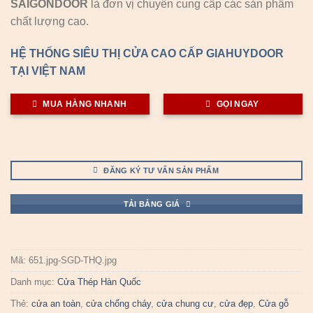
SAIGONDOOR
là đơn vị chuyên cung cấp các sản phẩm
chất lượng cao.
HỆ THỐNG SIÊU THỊ CỬA CAO CẤP GIAHUYDOOR
TẠI VIỆT NAM
MUA HÀNG NHANH
GỌI NGAY
ĐĂNG KÝ TƯ VẤN SẢN PHẨM
TẢI BẢNG GIÁ
Mã:
651.jpg-SGD-THQ.jpg
Danh mục:
Cửa Thép Hàn Quốc
Thẻ:
cửa an toàn
,
cửa chống cháy
,
cửa chung cư
,
cửa đẹp
,
Cửa gỗ