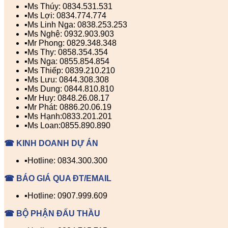
▪️Ms Thúy: 0834.531.531
▪️Ms Lợi: 0834.774.774
▪️Ms Linh Nga: 0838.253.253
▪️Ms Nghệ: 0932.903.903
▪️Mr Phong: 0829.348.348
▪️Ms Thy: 0858.354.354
▪️Ms Nga: 0855.854.854
▪️Ms Thiếp: 0839.210.210
▪️Ms Lưu: 0844.308.308
▪️Ms Dung: 0844.810.810
▪️Mr Huy: 0848.26.08.17
▪️Mr Phát: 0886.20.06.19
▪️Ms Hạnh:0833.201.201
▪️Ms Loan:0855.890.890
☎ KINH DOANH DỰ ÁN
▪️Hotline: 0834.300.300
☎ BÁO GIÁ QUA ĐT/EMAIL
▪️Hotline: 0907.999.609
☎ BỘ PHẬN ĐẤU THẦU