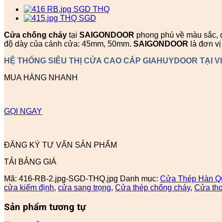
Cửa chống cháy
tại
SAIGONDOOR
phong phú về màu sắc, đa
độ dày của cánh cửa: 45mm, 50mm.
SAIGONDOOR
là đơn v
HỆ THỐNG SIÊU THỊ CỬA CAO CẤP GIAHUYDOOR TẠI V
MUA HÀNG NHANH
GỌI NGAY
ĐĂNG KÝ TƯ VẤN SẢN PHẨM
TẢI BẢNG GIÁ
Mã:
416-RB-2.jpg-SGD-THQ.jpg
Danh mục:
Cửa Thép Hàn Q
cửa kiểm định
,
cửa sang trọng
,
Cửa thép chống cháy
,
Cửa tho
Sản phẩm tương tự