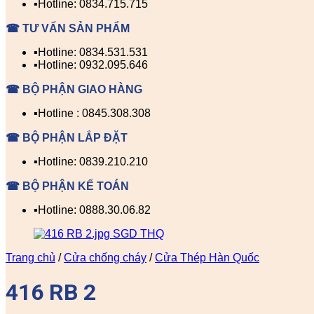
▪️Hotline: 0834.715.715
☎ TƯ VẤN SẢN PHẨM
▪️Hotline: 0834.531.531
▪️Hotline: 0932.095.646
☎ BỘ PHẬN GIAO HÀNG
▪️Hotline : 0845.308.308
☎ BỘ PHẬN LẮP ĐẶT
▪️Hotline: 0839.210.210
☎ BỘ PHẬN KẾ TOÁN
▪️Hotline: 0888.30.06.82
Trang chủ
/
Cửa chống cháy
/
Cửa Thép Hàn Quốc
416 RB 2