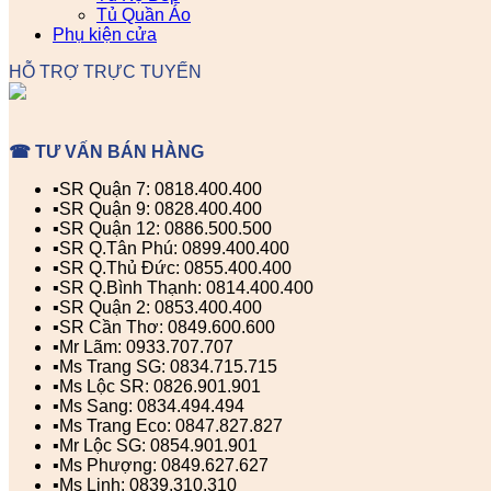
Tủ Quần Áo
Phụ kiện cửa
HỖ TRỢ TRỰC TUYẾN
☎ TƯ VẤN BÁN HÀNG
▪️SR Quận 7: 0818.400.400
▪️SR Quận 9: 0828.400.400
▪️SR Quận 12: 0886.500.500
▪️SR Q.Tân Phú: 0899.400.400
▪️SR Q.Thủ Đức: 0855.400.400
▪️SR Q.Bình Thạnh: 0814.400.400
▪️SR Quận 2: 0853.400.400
▪️SR Cần Thơ: 0849.600.600
▪️Mr Lãm: 0933.707.707
▪️Ms Trang SG: 0834.715.715
▪️Ms Lộc SR: 0826.901.901
▪️Ms Sang: 0834.494.494
▪️Ms Trang Eco: 0847.827.827
▪️Mr Lộc SG: 0854.901.901
▪️Ms Phượng: 0849.627.627
▪️Ms Linh: 0839.310.310