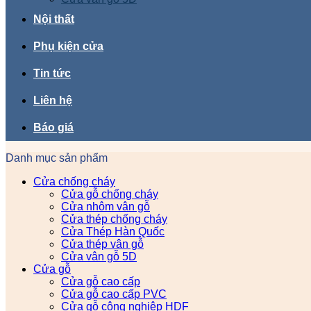
Nội thất
Phụ kiện cửa
Tin tức
Liên hệ
Báo giá
Danh mục sản phẩm
Cửa chống cháy
Cửa gỗ chống cháy
Cửa nhôm vân gỗ
Cửa thép chống cháy
Cửa Thép Hàn Quốc
Cửa thép vân gỗ
Cửa vân gỗ 5D
Cửa gỗ
Cửa gỗ cao cấp
Cửa gỗ cao cấp PVC
Cửa gỗ công nghiệp HDF