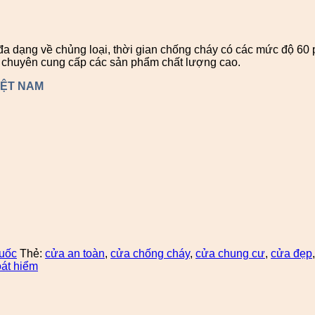
 dạng về chủng loại, thời gian chống cháy có các mức độ 60 ph
ị chuyên cung cấp các sản phẩm chất lượng cao.
IỆT NAM
uốc
Thẻ:
cửa an toàn
,
cửa chống cháy
,
cửa chung cư
,
cửa đẹp
át hiểm