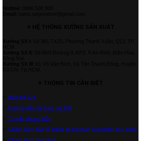
Hotline:
0886.500.500
Email:
sales.saigondoor@gmail.com
⭐ HỆ THỐNG XƯỞNG SẢN XUẤT
Xưởng SX I:
Số 361 TX25, Phường Thạnh Xuân, Q12, TP.
HCM.
Xưởng SX II:
Số 60/3 Đường 9, KP2, P.An Bình, Biên Hòa,
Đồng Nai.
Xưởng SX III:
81 Võ Văn Bích, Xã Tân Thạnh Đông, Huyện
Củ Chi, Tp.HCM.
⭐ THÔNG TIN CẦN BIẾT
✅
Báo giá cửa
✅
Hướng dẫn sử dụng nội thất
✅
Tư vấn phong thủy
✅
Chính sách bảo vệ thông tin cá nhân của người tiêu dùng
✅
Chính sách bảo hành