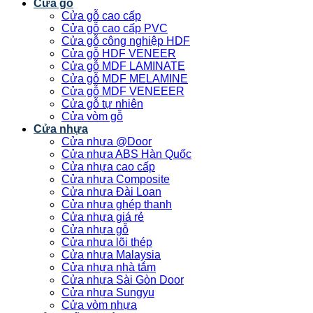
Cửa gỗ
Cửa gỗ cao cấp
Cửa gỗ cao cấp PVC
Cửa gỗ công nghiệp HDF
Cửa gỗ HDF VENEER
Cửa gỗ MDF LAMINATE
Cửa gỗ MDF MELAMINE
Cửa gỗ MDF VENEEER
Cửa gỗ tự nhiên
Cửa vòm gỗ
Cửa nhựa
Cửa nhựa @Door
Cửa nhựa ABS Hàn Quốc
Cửa nhựa cao cấp
Cửa nhựa Composite
Cửa nhựa Đài Loan
Cửa nhựa ghép thanh
Cửa nhựa giá rẻ
Cửa nhựa gỗ
Cửa nhựa lõi thép
Cửa nhựa Malaysia
Cửa nhựa nhà tắm
Cửa nhựa Sài Gòn Door
Cửa nhựa Sungyu
Cửa vòm nhựa