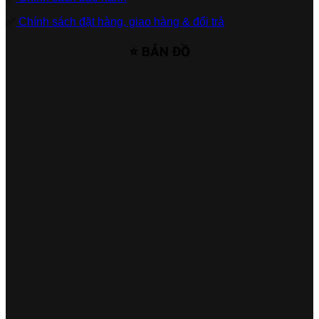
✅
Chính sách đặt hàng, giao hàng & đổi trả
⭐ BẢN ĐỒ