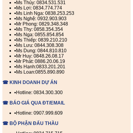
▪️Ms Thúy: 0834.531.531
▪️Ms Lợi: 0834.774.774
▪️Ms Linh Nga: 0838.253.253
▪️Ms Nghệ: 0932.903.903
▪️Mr Phong: 0829.348.348
▪️Ms Thy: 0858.354.354
▪️Ms Nga: 0855.854.854
▪️Ms Thiếp: 0839.210.210
▪️Ms Lưu: 0844.308.308
▪️Ms Dung: 0844.810.810
▪️Mr Huy: 0848.26.08.17
▪️Mr Phát: 0886.20.06.19
▪️Ms Hạnh:0833.201.201
▪️Ms Loan:0855.890.890
☎ KINH DOANH DỰ ÁN
▪️Hotline: 0834.300.300
☎ BÁO GIÁ QUA ĐT/EMAIL
▪️Hotline: 0907.999.609
☎ BỘ PHẬN ĐẤU THẦU