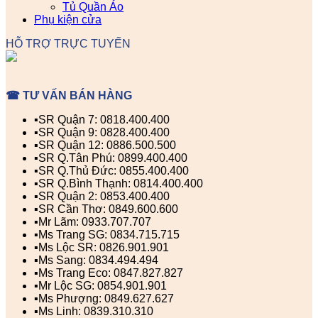
Tủ Quần Áo
Phụ kiện cửa
HỖ TRỢ TRỰC TUYẾN
☎ TƯ VẤN BÁN HÀNG
▪️SR Quận 7: 0818.400.400
▪️SR Quận 9: 0828.400.400
▪️SR Quận 12: 0886.500.500
▪️SR Q.Tân Phú: 0899.400.400
▪️SR Q.Thủ Đức: 0855.400.400
▪️SR Q.Bình Thạnh: 0814.400.400
▪️SR Quận 2: 0853.400.400
▪️SR Cần Thơ: 0849.600.600
▪️Mr Lãm: 0933.707.707
▪️Ms Trang SG: 0834.715.715
▪️Ms Lộc SR: 0826.901.901
▪️Ms Sang: 0834.494.494
▪️Ms Trang Eco: 0847.827.827
▪️Mr Lộc SG: 0854.901.901
▪️Ms Phượng: 0849.627.627
▪️Ms Linh: 0839.310.310