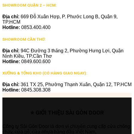
SHOWROOM QUẬN 2 – HCM:
Địa chỉ:
669 Đỗ Xuân Hợp, P. Phước Long B, Quận 9,
TP.HCM
Hotline:
0853.400.400
SHOWROOM CẦN THƠ:
Địa chỉ:
94C Đường 3 tháng 2, Phường Hưng Lợi, Quận
Ninh Kiều, TP.Cần Thơ
Hotline:
0849.600.600
XƯỞNG & TỔNG KHO (CÓ HÀNG GIAO NGAY):
Địa chỉ:
361 TX 25, Phường Thạnh Xuân, Quận 12, TP.HCM
Hotline:
0845.308.308
⭐ GIỚI THIỆU SÀI GÒN DOOR
Công ty Sài Gòn Door là đơn vị chuyên cung cấp cửa chống
cháy, cửa gỗ, cửa nhựa hàng đầu Việt Nam.