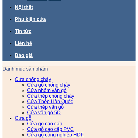
Nội thất
Phụ kiện cửa
Tin tức
Liên hệ
Báo giá
Danh mục sản phẩm
Cửa chống cháy
Cửa gỗ chống cháy
Cửa nhôm vân gỗ
Cửa thép chống cháy
Cửa Thép Hàn Quốc
Cửa thép vân gỗ
Cửa vân gỗ 5D
Cửa gỗ
Cửa gỗ cao cấp
Cửa gỗ cao cấp PVC
Cửa gỗ công nghiệp HDF