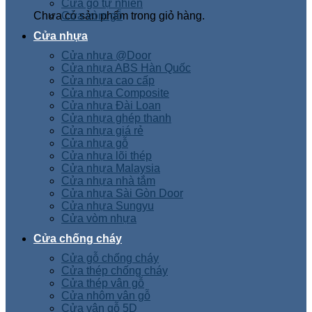
Cửa gỗ tự nhiên
Chưa có sản phẩm trong giỏ hàng.
Cửa vòm gỗ
Cửa nhựa
Cửa nhựa @Door
Cửa nhựa ABS Hàn Quốc
Cửa nhựa cao cấp
Cửa nhựa Composite
Cửa nhựa Đài Loan
Cửa nhựa ghép thanh
Cửa nhựa giá rẻ
Cửa nhựa gỗ
Cửa nhựa lõi thép
Cửa nhựa Malaysia
Cửa nhựa nhà tắm
Cửa nhựa Sài Gòn Door
Cửa nhựa Sungyu
Cửa vòm nhựa
Cửa chống cháy
Cửa gỗ chống cháy
Cửa thép chống cháy
Cửa thép vân gỗ
Cửa nhôm vân gỗ
Cửa vân gỗ 5D