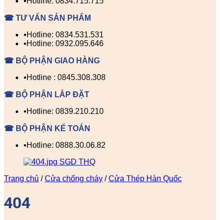
▪️Hotline: 0834.715.715
☎ TƯ VẤN SẢN PHẨM
▪️Hotline: 0834.531.531
▪️Hotline: 0932.095.646
☎ BỘ PHẬN GIAO HÀNG
▪️Hotline : 0845.308.308
☎ BỘ PHẬN LẮP ĐẶT
▪️Hotline: 0839.210.210
☎ BỘ PHẬN KẾ TOÁN
▪️Hotline: 0888.30.06.82
Trang chủ
/
Cửa chống cháy
/
Cửa Thép Hàn Quốc
404