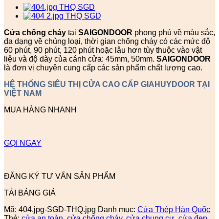
Cửa chống cháy
tại
SAIGONDOOR
phong phú về màu sắc,
đa dạng về chủng loại, thời gian chống cháy có các mức độ
60 phút, 90 phút, 120 phút hoặc lâu hơn tùy thuộc vào vật
liệu và độ dày của cánh cửa: 45mm, 50mm.
SAIGONDOOR
là đơn vị chuyên cung cấp các sản phẩm chất lượng cao.
HỆ THỐNG SIÊU THỊ CỬA CAO CẤP GIAHUYDOOR TẠI
VIỆT NAM
MUA HÀNG NHANH
GỌI NGAY
ĐĂNG KÝ TƯ VẤN SẢN PHẨM
TẢI BẢNG GIÁ
Mã:
404.jpg-SGD-THQ.jpg
Danh mục:
Cửa Thép Hàn Quốc
Thẻ:
cửa an toàn
,
cửa chống cháy
,
cửa chung cư
,
cửa đẹp
,