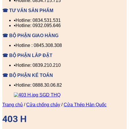
▪️Hotline: 0834.715.715
☎ TƯ VẤN SẢN PHẨM
▪️Hotline: 0834.531.531
▪️Hotline: 0932.095.646
☎ BỘ PHẬN GIAO HÀNG
▪️Hotline : 0845.308.308
☎ BỘ PHẬN LẮP ĐẶT
▪️Hotline: 0839.210.210
☎ BỘ PHẬN KẾ TOÁN
▪️Hotline: 0888.30.06.82
Trang chủ
/
Cửa chống cháy
/
Cửa Thép Hàn Quốc
403 H