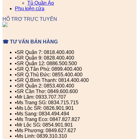
Tủ Quần Áo
Phụ kiện cửa
HỖ TRỢ TRỰC TUYẾN
☎ TƯ VẤN BÁN HÀNG
▪️SR Quận 7: 0818.400.400
▪️SR Quận 9: 0828.400.400
▪️SR Quận 12: 0886.500.500
▪️SR Q.Tân Phú: 0899.400.400
▪️SR Q.Thủ Đức: 0855.400.400
▪️SR Q.Bình Thạnh: 0814.400.400
▪️SR Quận 2: 0853.400.400
▪️SR Cần Thơ: 0849.600.600
▪️Mr Lãm: 0933.707.707
▪️Ms Trang SG: 0834.715.715
▪️Ms Lộc SR: 0826.901.901
▪️Ms Sang: 0834.494.494
▪️Ms Trang Eco: 0847.827.827
▪️Mr Lộc SG: 0854.901.901
▪️Ms Phượng: 0849.627.627
▪️Ms Linh: 0839.310.310