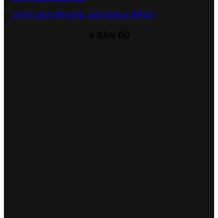
✅
Chính sách đặt hàng, giao hàng & đổi trả
⭐ BẢN ĐỒ