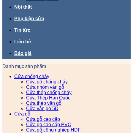
Nội thất
Phụ kiện cửa
Tin tức
Liên hệ
Báo giá
Danh mục sản phẩm
Cửa chống cháy
Cửa gỗ chống cháy
Cửa nhôm vân gỗ
Cửa thép chống cháy
Cửa Thép Hàn Quốc
Cửa thép vân gỗ
Cửa vân gỗ 5D
Cửa gỗ
Cửa gỗ cao cấp
Cửa gỗ cao cấp PVC
Cửa gỗ công nghiệp HDF