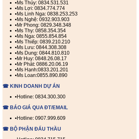
▪️Ms Thúy: 0834.531.531
▪️Ms Lợi: 0834.774.774
▪️Ms Linh Nga: 0838.253.253
▪️Ms Nghệ: 0932.903.903
▪️Mr Phong: 0829.348.348
▪️Ms Thy: 0858.354.354
▪️Ms Nga: 0855.854.854
▪️Ms Thiếp: 0839.210.210
▪️Ms Lưu: 0844.308.308
▪️Ms Dung: 0844.810.810
▪️Mr Huy: 0848.26.08.17
▪️Mr Phát: 0886.20.06.19
▪️Ms Hạnh:0833.201.201
▪️Ms Loan:0855.890.890
☎ KINH DOANH DỰ ÁN
▪️Hotline: 0834.300.300
☎ BÁO GIÁ QUA ĐT/EMAIL
▪️Hotline: 0907.999.609
☎ BỘ PHẬN ĐẤU THẦU