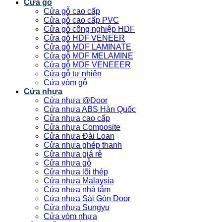
Cửa gỗ
Cửa gỗ cao cấp
Cửa gỗ cao cấp PVC
Cửa gỗ công nghiệp HDF
Cửa gỗ HDF VENEER
Cửa gỗ MDF LAMINATE
Cửa gỗ MDF MELAMINE
Cửa gỗ MDF VENEEER
Cửa gỗ tự nhiên
Cửa vòm gỗ
Cửa nhựa
Cửa nhựa @Door
Cửa nhựa ABS Hàn Quốc
Cửa nhựa cao cấp
Cửa nhựa Composite
Cửa nhựa Đài Loan
Cửa nhựa ghép thanh
Cửa nhựa giá rẻ
Cửa nhựa gỗ
Cửa nhựa lõi thép
Cửa nhựa Malaysia
Cửa nhựa nhà tắm
Cửa nhựa Sài Gòn Door
Cửa nhựa Sungyu
Cửa vòm nhựa