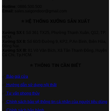
Hotline:
0886.500.500
Email:
sales.saigondoor@gmail.com
⭐ HỆ THỐNG XƯỞNG SẢN XUẤT
Xưởng SX I:
Số 361 TX25, Phường Thạnh Xuân, Q12, TP.
HCM.
Xưởng SX II:
Số 60/3 Đường 9, KP2, P.An Bình, Biên Hòa,
Đồng Nai.
Xưởng SX III:
81 Võ Văn Bích, Xã Tân Thạnh Đông, Huyện
Củ Chi, Tp.HCM.
⭐ THÔNG TIN CẦN BIẾT
✅
Báo giá cửa
✅
Hướng dẫn sử dụng nội thất
✅
Tư vấn phong thủy
✅
Chính sách bảo vệ thông tin cá nhân của người tiêu dùng
✅
Chính sách bảo hành