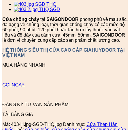
Cửa chống cháy
tại
SAIGONDOOR
phong phú về màu sắc,
đa dạng về chủng loại, thời gian chống cháy có các mức độ
60 phút, 90 phút, 120 phút hoặc lâu hơn tùy thuộc vào vật
liệu và độ dày của cánh cửa: 45mm, 50mm.
SAIGONDOOR
là đơn vị chuyên cung cấp các sản phẩm chất lượng cao.
HỆ THỐNG SIÊU THỊ CỬA CAO CẤP GIAHUYDOOR TẠI
VIỆT NAM
MUA HÀNG NHANH
GỌI NGAY
ĐĂNG KÝ TƯ VẤN SẢN PHẨM
TẢI BẢNG GIÁ
Mã:
403-H.jpg-SGD-THQ.jpg
Danh mục:
Cửa Thép Hàn
Quốc
Thẻ:
cửa an toàn
,
cửa chống cháy
,
cửa chung cư
,
cửa