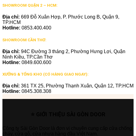
SHOWROOM QUẬN 2 – HCM:
Địa chỉ:
669 Đỗ Xuân Hợp, P. Phước Long B, Quận 9,
TP.HCM
Hotline:
0853.400.400
SHOWROOM CẦN THƠ:
Địa chỉ:
94C Đường 3 tháng 2, Phường Hưng Lợi, Quận
Ninh Kiều, TP.Cần Thơ
Hotline:
0849.600.600
XƯỞNG & TỔNG KHO (CÓ HÀNG GIAO NGAY):
Địa chỉ:
361 TX 25, Phường Thạnh Xuân, Quận 12, TP.HCM
Hotline:
0845.308.308
⭐ GIỚI THIỆU SÀI GÒN DOOR
Công ty Sài Gòn Door là đơn vị chuyên cung cấp cửa chống
cháy, cửa gỗ, cửa nhựa hàng đầu Việt Nam.