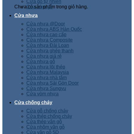
Cửa gỗ tự nhiên
Chưa có sản phẩm trong giỏ hàng.
Cửa vòm gỗ
Cửa nhựa
Cửa nhựa @Door
Cửa nhựa ABS Hàn Quốc
Cửa nhựa cao cấp
Cửa nhựa Composite
Cửa nhựa Đài Loan
Cửa nhựa ghép thanh
Cửa nhựa giá rẻ
Cửa nhựa gỗ
Cửa nhựa lõi thép
Cửa nhựa Malaysia
Cửa nhựa nhà tắm
Cửa nhựa Sài Gòn Door
Cửa nhựa Sungyu
Cửa vòm nhựa
Cửa chống cháy
Cửa gỗ chống cháy
Cửa thép chống cháy
Cửa thép vân gỗ
Cửa nhôm vân gỗ
Cửa vân gỗ 5D