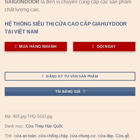
SAIGONDOOR
là đơn vị chuyên cung cấp các sản phẩm
chất lượng cao.
HỆ THỐNG SIÊU THỊ CỬA CAO CẤP GIAHUYDOOR
TẠI VIỆT NAM
MUA HÀNG NHANH
GỌI NGAY
ĐĂNG KÝ TƯ VẤN SẢN PHẨM
TẢI BẢNG GIÁ
Mã:
403.jpg-THQ-SGD.jpg
Danh mục:
Cửa Thép Hàn Quốc
Thẻ:
cửa an toàn
,
cửa chống cháy
,
cửa chung cư
,
cửa đẹp
,
Cửa gỗ