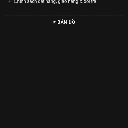
✅
Chính sách đặt hàng, giao hàng & đổi trả
⭐ BẢN ĐỒ