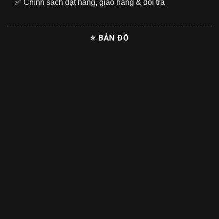
✅
Chính sách đặt hàng, giao hàng & đổi trả
⭐ BẢN ĐỒ