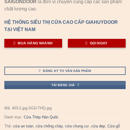
SAIGONDOOR
là đơn vị chuyên cung cấp các sản phẩm
chất lượng cao.
HỆ THỐNG SIÊU THỊ CỬA CAO CẤP GIAHUYDOOR
TẠI VIỆT NAM
MUA HÀNG NHANH
GỌI NGAY
ĐĂNG KÝ TƯ VẤN SẢN PHẨM
TẢI BẢNG GIÁ
Mã:
403-2.jpg-SGD-THQ.jpg
Danh mục:
Cửa Thép Hàn Quốc
Thẻ:
cửa an toàn
,
cửa chống cháy
,
cửa chung cư
,
cửa đẹp
,
Cửa gỗ