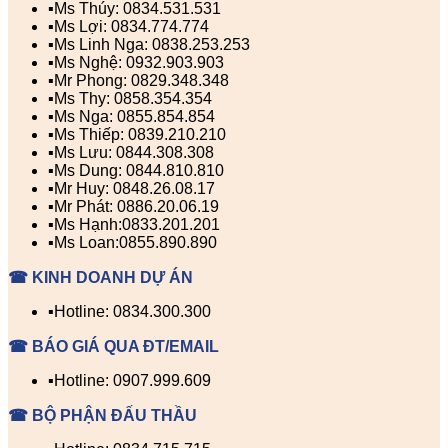
▪️Ms Thúy: 0834.531.531
▪️Ms Lợi: 0834.774.774
▪️Ms Linh Nga: 0838.253.253
▪️Ms Nghệ: 0932.903.903
▪️Mr Phong: 0829.348.348
▪️Ms Thy: 0858.354.354
▪️Ms Nga: 0855.854.854
▪️Ms Thiếp: 0839.210.210
▪️Ms Lưu: 0844.308.308
▪️Ms Dung: 0844.810.810
▪️Mr Huy: 0848.26.08.17
▪️Mr Phát: 0886.20.06.19
▪️Ms Hạnh:0833.201.201
▪️Ms Loan:0855.890.890
☎ KINH DOANH DỰ ÁN
▪️Hotline: 0834.300.300
☎ BÁO GIÁ QUA ĐT/EMAIL
▪️Hotline: 0907.999.609
☎ BỘ PHẬN ĐẤU THẦU