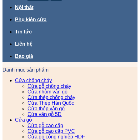
Nội thất
Phụ kiện cửa
Tin tức
Liên hệ
Báo giá
Danh mục sản phẩm
Cửa chống cháy
Cửa gỗ chống cháy
Cửa nhôm vân gỗ
Cửa thép chống cháy
Cửa Thép Hàn Quốc
Cửa thép vân gỗ
Cửa vân gỗ 5D
Cửa gỗ
Cửa gỗ cao cấp
Cửa gỗ cao cấp PVC
Cửa gỗ công nghiệp HDF