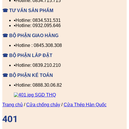
▪️Hotline: 0834.715.715
☎ TƯ VẤN SẢN PHẨM
▪️Hotline: 0834.531.531
▪️Hotline: 0932.095.646
☎ BỘ PHẬN GIAO HÀNG
▪️Hotline : 0845.308.308
☎ BỘ PHẬN LẮP ĐẶT
▪️Hotline: 0839.210.210
☎ BỘ PHẬN KẾ TOÁN
▪️Hotline: 0888.30.06.82
Trang chủ
/
Cửa chống cháy
/
Cửa Thép Hàn Quốc
401