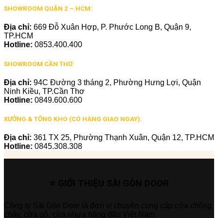
SHOWROOM QUẬN 2 – HCM:
Địa chỉ:
669 Đỗ Xuân Hợp, P. Phước Long B, Quận 9,
TP.HCM
Hotline:
0853.400.400
SHOWROOM CẦN THƠ:
Địa chỉ:
94C Đường 3 tháng 2, Phường Hưng Lợi, Quận
Ninh Kiều, TP.Cần Thơ
Hotline:
0849.600.600
XƯỞNG & TỔNG KHO (CÓ HÀNG GIAO NGAY):
Địa chỉ:
361 TX 25, Phường Thạnh Xuân, Quận 12, TP.HCM
Hotline:
0845.308.308
⭐ GIỚI THIỆU SÀI GÒN DOOR
Công ty Sài Gòn Door là đơn vị chuyên cung cấp cửa chống
cháy, cửa gỗ, cửa nhựa hàng đầu Việt Nam.