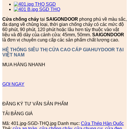
Cửa chống cháy
tại
SAIGONDOOR
phong phú về màu sắc,
đa dạng về chủng loại, thời gian chống cháy có các mức độ
60 phút, 90 phút, 120 phút hoặc lâu hơn tùy thuộc vào vật
liệu và độ dày của cánh cửa: 45mm, 50mm.
SAIGONDOOR
là đơn vị chuyên cung cấp các sản phẩm chất lượng cao.
HỆ THỐNG SIÊU THỊ CỬA CAO CẤP GIAHUYDOOR TẠI
VIỆT NAM
MUA HÀNG NHANH
GỌI NGAY
ĐĂNG KÝ TƯ VẤN SẢN PHẨM
TẢI BẢNG GIÁ
Mã:
401.jpg-SGD-THQ.jpg
Danh mục:
Cửa Thép Hàn Quốc
Thẻ:
cửa an toàn
,
cửa chống cháy
,
cửa chung cư
,
cửa đẹp
,