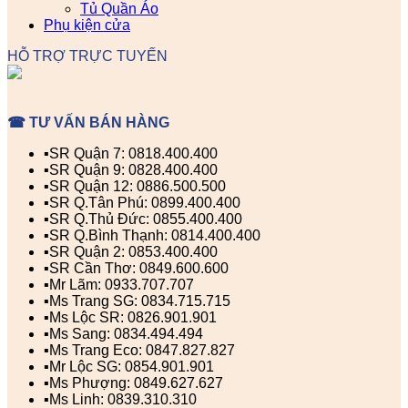
Tủ Quần Áo
Phụ kiện cửa
HỖ TRỢ TRỰC TUYẾN
☎ TƯ VẤN BÁN HÀNG
▪️SR Quận 7: 0818.400.400
▪️SR Quận 9: 0828.400.400
▪️SR Quận 12: 0886.500.500
▪️SR Q.Tân Phú: 0899.400.400
▪️SR Q.Thủ Đức: 0855.400.400
▪️SR Q.Bình Thạnh: 0814.400.400
▪️SR Quận 2: 0853.400.400
▪️SR Cần Thơ: 0849.600.600
▪️Mr Lãm: 0933.707.707
▪️Ms Trang SG: 0834.715.715
▪️Ms Lộc SR: 0826.901.901
▪️Ms Sang: 0834.494.494
▪️Ms Trang Eco: 0847.827.827
▪️Mr Lộc SG: 0854.901.901
▪️Ms Phượng: 0849.627.627
▪️Ms Linh: 0839.310.310