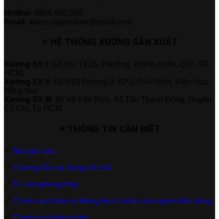
Hotline:
0886.500.500
Email:
sales.saigondoor@gmail.com
⭐ HỆ THỐNG XƯỞNG SẢN XUẤT
Xưởng SX I:
Số 361 TX25, Phường Thạnh Xuân, Q12, TP.
HCM.
Xưởng SX II:
Số 60/3 Đường 9, KP2, P.An Bình, Biên Hòa,
Đồng Nai.
Xưởng SX III:
81 Võ Văn Bích, Xã Tân Thạnh Đông, Huyện
Củ Chi, Tp.HCM.
⭐ THÔNG TIN CẦN BIẾT
✅
Báo giá cửa
✅
Hướng dẫn sử dụng nội thất
✅
Tư vấn phong thủy
✅
Chính sách bảo vệ thông tin cá nhân của người tiêu dùng
✅
Chính sách bảo hành