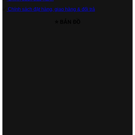
✅
Chính sách đặt hàng, giao hàng & đổi trả
⭐ BẢN ĐỒ