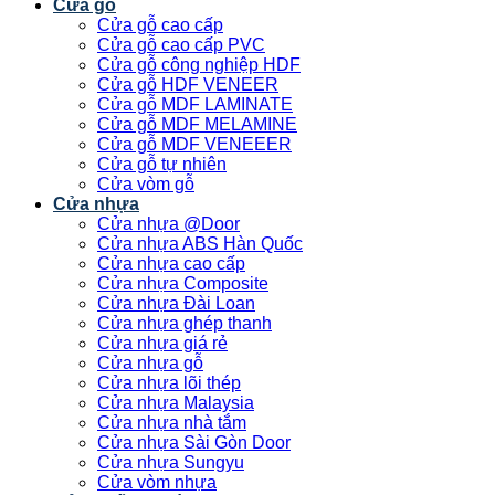
Cửa gỗ
Cửa gỗ cao cấp
Cửa gỗ cao cấp PVC
Cửa gỗ công nghiệp HDF
Cửa gỗ HDF VENEER
Cửa gỗ MDF LAMINATE
Cửa gỗ MDF MELAMINE
Cửa gỗ MDF VENEEER
Cửa gỗ tự nhiên
Cửa vòm gỗ
Cửa nhựa
Cửa nhựa @Door
Cửa nhựa ABS Hàn Quốc
Cửa nhựa cao cấp
Cửa nhựa Composite
Cửa nhựa Đài Loan
Cửa nhựa ghép thanh
Cửa nhựa giá rẻ
Cửa nhựa gỗ
Cửa nhựa lõi thép
Cửa nhựa Malaysia
Cửa nhựa nhà tắm
Cửa nhựa Sài Gòn Door
Cửa nhựa Sungyu
Cửa vòm nhựa