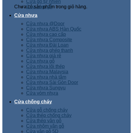
Cửa gỗ tự nhiên
Chưa có sản phẩm trong giỏ hàng.
Cửa vòm gỗ
Cửa nhựa
Cửa nhựa @Door
Cửa nhựa ABS Hàn Quốc
Cửa nhựa cao cấp
Cửa nhựa Composite
Cửa nhựa Đài Loan
Cửa nhựa ghép thanh
Cửa nhựa giá rẻ
Cửa nhựa gỗ
Cửa nhựa lõi thép
Cửa nhựa Malaysia
Cửa nhựa nhà tắm
Cửa nhựa Sài Gòn Door
Cửa nhựa Sungyu
Cửa vòm nhựa
Cửa chống cháy
Cửa gỗ chống cháy
Cửa thép chống cháy
Cửa thép vân gỗ
Cửa nhôm vân gỗ
Cửa vân gỗ 5D